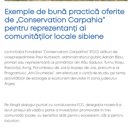
Exemple de bună practică oferite
de „Conservation Carpahia”
pentru reprezentanți ai
comunităților locale sibiene
La invitația Fundației ”Conservation Carpathia” (FCC), alături de
vicepreședintele Paul Kuttesch, administratorul public Adrian Bibu,
primari sau reprezentanți ai primăriilor din Râu Sadului, Turnu Roșu,
Racovița, Avrig, Porumbacu de Jos și Arpașu de Jos, precum și ai
Programului „Anii Drumeției”, am efectuat o vizită de studiu pe tema
activităților de ecologie și ecoturism derulate în zona județului
Argeș.
Pe lângă dialogul purtat cu conducerea FCC, delegația noastră a
avut prilejul să vadă o parte a investițiilor promovate în trei
comunități locale, cu beneficii atât pentru ecosistem, cât și pentru
locuitori.