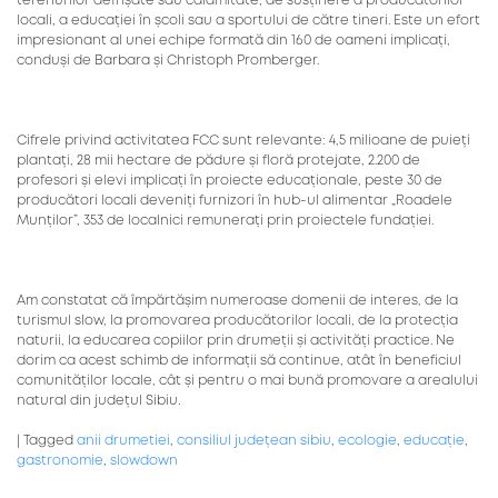
terenurilor defrișate sau calamitate, de susținere a producătorilor
locali, a educației în școli sau a sportului de către tineri. Este un efort
impresionant al unei echipe formată din 160 de oameni implicați,
conduși de Barbara și Christoph Promberger.
Cifrele privind activitatea FCC sunt relevante: 4,5 milioane de puieți
plantați, 28 mii hectare de pădure și floră protejate, 2.200 de
profesori și elevi implicați în proiecte educaționale, peste 30 de
producători locali deveniți furnizori în hub-ul alimentar „Roadele
Munților”, 353 de localnici remunerați prin proiectele fundației.
Am constatat că împărtășim numeroase domenii de interes, de la
turismul slow, la promovarea producătorilor locali, de la protecția
naturii, la educarea copiilor prin drumeții și activități practice. Ne
dorim ca acest schimb de informații să continue, atât în beneficiul
comunităților locale, cât și pentru o mai bună promovare a arealului
natural din județul Sibiu
.
|
Tagged
anii drumetiei
,
consiliul județean sibiu
,
ecologie
,
educație
,
gastronomie
,
slowdown