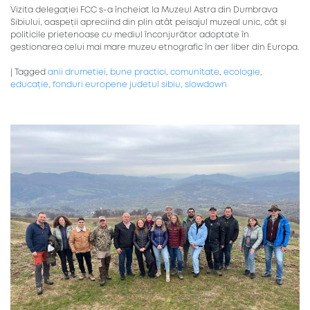
Vizita delegației FCC s-a încheiat la Muzeul Astra din Dumbrava
Sibiului, oaspeții apreciind din plin atât peisajul muzeal unic, cât și
politicile prietenoase cu mediul înconjurător adoptate în
gestionarea celui mai mare muzeu etnografic în aer liber din Europa.
|
Tagged
anii drumetiei
,
bune practici
,
comunitate
,
ecologie
,
educație
,
fonduri europene judetul sibiu
,
slowdown