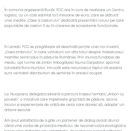
În comuna argeșeană Rucăr, FCC are în curs de realizare un Centru
logistic, cu un cost estimat la 5 milioane de euro, care se alătură
unei inedite „Case a castorului” dedicată prezentării rolului pe care
populațiile de castori îl au în crearea de ecosisteme funcționale.
În Lerești, FCC se pregătește să deschidă porțile unei noi investii,
„Casa zimbrului”, în care vizitatorii vor afla totul despre maiestuosul
mamifer reintrodus în pădurile României. Prin munca fundației de
mediu, opt turme de zimbri îmbogățesc fauna Carpaților, sporind
totodată flora munților, întrucât este recunoscut faptul că aceștia
sunt veritabili distribuitori de semințe în arealul ocupat.
La Nucșoara, delegația sibiană a parcurs traseul tematic „Arbori cu
povești”, o inițiativă care împletește grija față de pădure, istoria
locului și experiențele de viață ale celor care doresc să „adopte” un
arbore secular.
Am avut satisfacția de a găsi un partener de dialog avizat atunci
când vine vorba de protecția mediului, de reconstrucția ecologică a