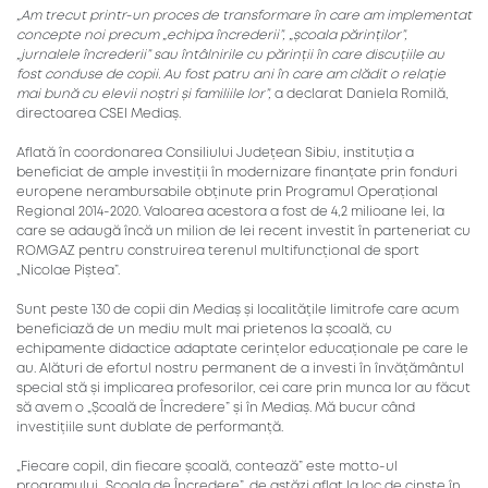
„Am trecut printr-un proces de transformare în care am implementat
concepte noi precum „echipa încrederii”, „școala părinților”,
„jurnalele încrederii” sau întâlnirile cu părinții în care discuțiile au
fost conduse de copii. Au fost patru ani în care am clădit o relație
mai bună cu elevii noștri și familiile lor”,
a declarat Daniela Romilă,
directoarea CSEI Mediaș.
Aflată în coordonarea Consiliului Județean Sibiu, instituția a
beneficiat de ample investiții în modernizare finanțate prin fonduri
europene nerambursabile obținute prin Programul Operațional
Regional 2014-2020. Valoarea acestora a fost de 4,2 milioane lei, la
care se adaugă încă un milion de lei recent investit în parteneriat cu
ROMGAZ pentru construirea terenul multifuncțional de sport
„Nicolae Piștea”.
Sunt peste 130 de copii din Mediaș și localitățile limitrofe care acum
beneficiază de un mediu mult mai prietenos la școală, cu
echipamente didactice adaptate cerințelor educaționale pe care le
au. Alături de efortul nostru permanent de a investi în învățământul
special stă și implicarea profesorilor, cei care prin munca lor au făcut
să avem o „Școală de Încredere” și în Mediaș. Mă bucur când
investițiile sunt dublate de performanță.
„Fiecare copil, din fiecare școală, contează” este motto-ul
programului „Școala de Încredere”, de astăzi aflat la loc de cinste în