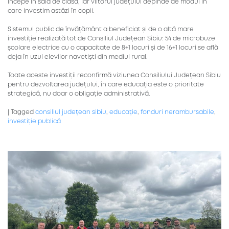
începe în sala de clasă, iar viitorul județului depinde de modul în
care investim astăzi în copii.
Sistemul public de învățământ a beneficiat și de o altă mare
investiție realizată tot de Consiliul Județean Sibiu: 54 de microbuze
școlare electrice cu o capacitate de 8+1 locuri și de 16+1 locuri se află
deja în uzul elevilor navetiști din mediul rural.
Toate aceste investiții reconfirmă viziunea Consiliului Județean Sibiu
pentru dezvoltarea județului, în care educația este o prioritate
strategică, nu doar o obligație administrativă.
|
Tagged
consiliul județean sibiu
,
educație
,
fonduri nerambursabile
,
investiție publică