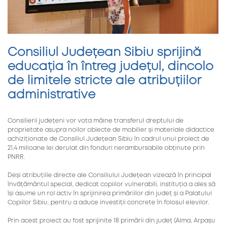
Consiliul Județean Sibiu sprijină
educația în întreg județul, dincolo
de limitele stricte ale atribuțiilor
administrative
Consilierii județeni vor vota mâine transferul dreptului de
proprietate asupra noilor obiecte de mobilier și materiale didactice
achiziționate de Consiliul Județean Sibiu în cadrul unui proiect de
21,4 milioane lei derulat din fonduri nerambursabile obținute prin
PNRR.
Deși atribuțiile directe ale Consiliului Județean vizează în principal
învățământul special, dedicat copiilor vulnerabili, instituția a ales să
își asume un rol activ în sprijinirea primăriilor din județ și a Palatului
Copiilor Sibiu, pentru a aduce investiții concrete în folosul elevilor.
Prin acest proiect au fost sprijinite 18 primării din județ (Alma, Arpașu