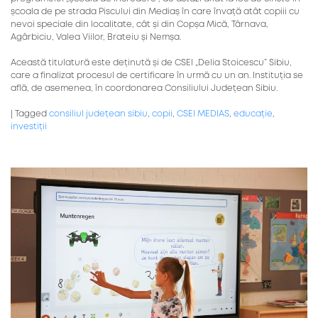
școala de pe strada Piscului din Mediaș în care învață atât copiii cu
nevoi speciale din localitate, cât și din Copșa Mică, Târnava,
Agârbiciu, Valea Viilor, Brateiu și Nemșa.
Această titulatură este deținută și de CSEI „Delia Stoicescu” Sibiu,
care a finalizat procesul de certificare în urmă cu un an. Instituția se
află, de asemenea, în coordonarea Consiliului Județean Sibiu.
|
Tagged
consiliul județean sibiu
,
copii
,
CSEI MEDIAS
,
educație
,
investiții