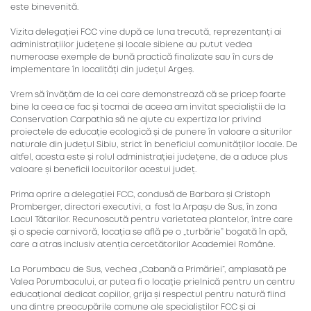
este binevenită.
Vizita delegației FCC vine după ce luna trecută, reprezentanți ai
administrațiilor județene și locale sibiene au putut vedea
numeroase exemple de bună practică finalizate sau în curs de
implementare în localități din județul Argeș.
Vrem să învățăm de la cei care demonstrează că se pricep foarte
bine la ceea ce fac și tocmai de aceea am invitat specialiștii de la
Conservation Carpathia să ne ajute cu expertiza lor privind
proiectele de educație ecologică și de punere în valoare a siturilor
naturale din județul Sibiu, strict în beneficiul comunităților locale. De
altfel, acesta este și rolul administrației județene, de a aduce plus
valoare și beneficii locuitorilor acestui județ.
Prima oprire a delegației FCC, condusă de Barbara și Cristoph
Promberger, directori executivi, a fost la Arpașu de Sus, în zona
Lacul Tătarilor. Recunoscută pentru varietatea plantelor, între care
și o specie carnivoră, locația se află pe o „turbărie” bogată în apă,
care a atras inclusiv atenția cercetătorilor Academiei Române.
La Porumbacu de Sus, vechea „Cabană a Primăriei”, amplasată pe
Valea Porumbacului, ar putea fi o locație prielnică pentru un centru
educațional dedicat copiilor, grija și respectul pentru natură fiind
una dintre preocupările comune ale specialiștilor FCC și ai