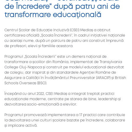
de Încredere” după patru ani de
transformare educațională
Centrul Școlar de Educație Incluzivă (CSEI) Mediaș a obținut
certificarea oficială „Școala Încrederii”, în cadrul inițiativei naționale
cu același nume, după un parcurs de patru ani construit împreună
de profesori, elevii și familiile acestora.
Programul „Școala Încrederii” este un demers național de
transformare a școlilor din România, implementat de Transylvania
College Cluj-Napoca și construit pe modelul educațional dezvoltat
de colegiu, dar inspirat și din standardele Agenției Române de
Asigurare a Calității în Învățământul Preuniversitar (ARACIP) și British
Schools Overseas (BSO).
Începând cu anul 2022, CSEI Mediaș a integrat treptat practici
educaționale moderne, centrate pe starea de bine, leadership și
dezvoltarea socio-emoțională a elevilor.
Programul promovează implementarea a 17 practici care contribuie
la dezvoltarea unei culturi școlare bazate pe încredere, colaborare
și implicare activă.