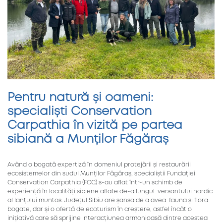
Pentru natură și oameni:
specialiști Conservation
Carpathia în vizită pe partea
sibiană a Munților Făgăraș
Având o bogată expertiză în domeniul protejării și restaurării
ecosistemelor din sudul Munților Făgăraș, specialiștii Fundației
Conservation Carpathia (FCC) s-au aflat într-un schimb de
experiență în localități sibiene aflate de-a lungul versantului nordic
al lanțului muntos. Județul Sibiu are șansa de a avea fauna și flora
bogate, dar și o ofertă de ecoturism în creștere, astfel încât o
inițiativă care să sprijine interacțiunea armonioasă dintre acestea