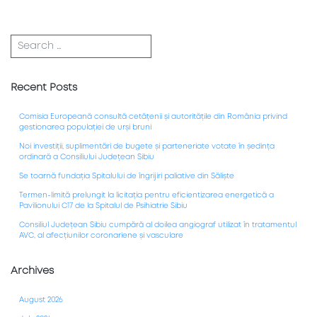
Recent Posts
Comisia Europeană consultă cetățenii și autoritățile din România privind
gestionarea populației de urși bruni
Noi investiții, suplimentări de bugete și parteneriate votate în ședința
ordinară a Consiliului Județean Sibiu
Se toarnă fundația Spitalului de îngrijiri paliative din Săliște
Termen-limită prelungit la licitația pentru eficientizarea energetică a
Pavilionului C17 de la Spitalul de Psihiatrie Sibiu
Consiliul Județean Sibiu cumpără al doilea angiograf utilizat în tratamentul
AVC, al afecțiunilor coronariene și vasculare
Archives
August 2026