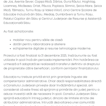
de Jos, Axente Sever, Copșa Mică, Dârlos, Gura Râului, Hoghilag,
Loamneș, Micăsasa, Orlat, Păuca, Poplaca, Slimnic, Șeica Mare, Șeica
Mică, Tălmaciu, Turnu Roșu și Valea Viilor), cinci Centre Școlare de
Educație Incluzivă din Sibiu, Mediaș, Dumbrăveni și Turnu Roșu,
Palatul Copiilor din Sibiu și Centrul Județean de Resurse și Asistență
Educațională Sibiu.
Au fost achiziționate:
mobilier nou pentru sălile de clasă
dotări pentru laboratoare și ateliere
echipamente digitale și resurse tehnologice moderne.
Proiectul a fost finalizat la 31 decembrie 2025, însă bunurile au fost
utilizate în școli încă din perioada implementării. Prin hotărârea ce
urmează a fi adoptată se realizează transferul definitiv al dreptului
de proprietate către beneficiari, conform cerințelor finanțatorului.
Educația nu trebuie privită strict prin granițele înguste ale
competențelor administrative. Chiar dacă responsabilitatea directă
a Consiliului Județean privește doar învățământul special, am
considerat că este firesc să sprijinim și primăriile din județ pentru a
aduce investiții atât de necesare în școli. Consiliul Județean Sibiu
sprijină educația în întreg județul, dincolo de limitele stricte ale
atribuțiilor administrative, întrucât dezvoltarea unei comunități