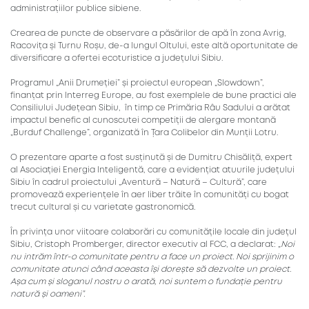
administrațiilor publice sibiene.
Crearea de puncte de observare a păsărilor de apă în zona Avrig,
Racovița și Turnu Roșu, de-a lungul Oltului, este altă oportunitate de
diversificare a ofertei ecoturistice a județului Sibiu.
Programul „Anii Drumeției” și proiectul european „Slowdown”,
finanțat prin Interreg Europe, au fost exemplele de bune practici ale
Consiliului Județean Sibiu, în timp ce Primăria Râu Sadului a arătat
impactul benefic al cunoscutei competiții de alergare montană
„Burduf Challenge”, organizată în Țara Colibelor din Munții Lotru.
O prezentare aparte a fost susținută și de Dumitru Chisăliță, expert
al Asociației Energia Inteligentă, care a evidențiat atuurile județului
Sibiu în cadrul proiectului „Aventură – Natură – Cultură”, care
promovează experiențele în aer liber trăite în comunități cu bogat
trecut cultural și cu varietate gastronomică.
În privința unor viitoare colaborări cu comunitățile locale din județul
Sibiu, Cristoph Promberger, director executiv al FCC, a declarat:
„Noi
nu intrăm într-o comunitate pentru a face un proiect. Noi sprijinim o
comunitate atunci când aceasta își dorește să dezvolte un proiect.
Așa cum și sloganul nostru o arată, noi suntem o fundație pentru
natură și oameni”.