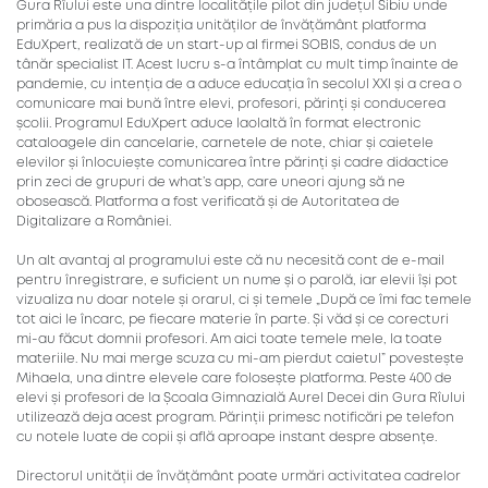
Gura Rîului este una dintre localitățile pilot din județul Sibiu unde
primăria a pus la dispoziția unităților de învățământ platforma
EduXpert, realizată de un start-up al firmei SOBIS, condus de un
tânăr specialist IT. Acest lucru s-a întâmplat cu mult timp înainte de
pandemie, cu intenția de a aduce educația în secolul XXI și a crea o
comunicare mai bună între elevi, profesori, părinți și conducerea
școlii. Programul EduXpert aduce laolaltă în format electronic
cataloagele din cancelarie, carnetele de note, chiar și caietele
elevilor și înlocuiește comunicarea între părinți și cadre didactice
prin zeci de grupuri de what’s app, care uneori ajung să ne
obosească. Platforma a fost verificată și de Autoritatea de
Digitalizare a României.
Un alt avantaj al programului este că nu necesită cont de e-mail
pentru înregistrare, e suficient un nume și o parolă, iar elevii își pot
vizualiza nu doar notele și orarul, ci și temele „După ce îmi fac temele
tot aici le încarc, pe fiecare materie în parte. Și văd și ce corecturi
mi-au făcut domnii profesori. Am aici toate temele mele, la toate
materiile. Nu mai merge scuza cu mi-am pierdut caietul” povestește
Mihaela, una dintre elevele care folosește platforma. Peste 400 de
elevi și profesori de la Școala Gimnazială Aurel Decei din Gura Rîului
utilizează deja acest program. Părinții primesc notificări pe telefon
cu notele luate de copii și află aproape instant despre absențe.
Directorul unității de învățământ poate urmări activitatea cadrelor