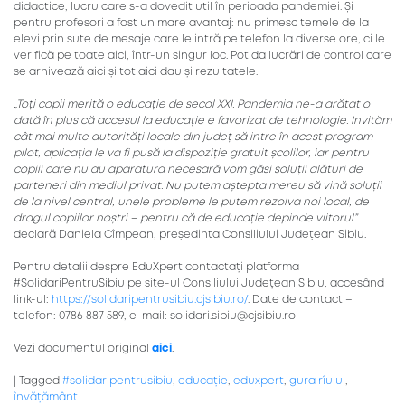
didactice, lucru care s-a dovedit util în perioada pandemiei. Și
pentru profesori a fost un mare avantaj: nu primesc temele de la
elevi prin sute de mesaje care le intră pe telefon la diverse ore, ci le
verifică pe toate aici, într-un singur loc. Pot da lucrări de control care
se arhivează aici și tot aici dau și rezultatele.
„Toți copii merită o educație de secol XXI. Pandemia ne-a arătat o
dată în plus că accesul la educație e favorizat de tehnologie. Invităm
cât mai multe autorități locale din județ să intre în acest program
pilot, aplicația le va fi pusă la dispoziție gratuit școlilor, iar pentru
copiii care nu au aparatura necesară vom găsi soluții alături de
parteneri din mediul privat. Nu putem aștepta mereu să vină soluții
de la nivel central, unele probleme le putem rezolva noi local, de
dragul copiilor noștri – pentru că de educație depinde viitorul”
declară Daniela Cîmpean, președinta Consiliului Județean Sibiu.
Pentru detalii despre EduXpert contactați platforma
#SolidariPentruSibiu pe site-ul Consiliului Județean Sibiu, accesând
link-ul:
https://solidaripentrusibiu.cjsibiu.ro/
. Date de contact –
telefon: 0786 887 589, e-mail:
solidari.sibiu@cjsibiu.ro
Vezi documentul original
aici
.
|
Tagged
#solidaripentrusibiu
,
educație
,
eduxpert
,
gura rîului
,
învățământ