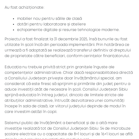
Au fost achiziționate:
mobilier nou pentru sălile de clasă
dotări pentru laboratoare și ateliere
echipamente digitale și resurse tehnologice moderne.
Proiectul a fost finalizat la 31 decembrie 2025, însă bunurile au fost
utilizate în școli încă din perioada implementării. Prin hotărârea ce
urmează a fi adoptată se realizează transferul definitiv al dreptului
de proprietate către beneficiari, conform cerințelor finanțatorului.
Educația nu trebuie privită strict prin granițele înguste ale
competențelor administrative. Chiar dacă responsabilitatea directă
a Consiliului Județean privește doar învățământul special, am
considerat că este firesc să sprijinim și primăriile din județ pentru a
aduce investiții atât de necesare în școli. Consiliul Județean Sibiu
sprijină educația în întreg județul, dincolo de limitele stricte ale
atribuțiilor administrative, întrucât dezvoltarea unei comunități
începe în sala de clasă, iar viitorul județului depinde de modul în
care investim astăzi în copii.
Sistemul public de învățământ a beneficiat și de o altă mare
investiție realizată tot de Consiliul Județean Sibiu: 54 de microbuze
școlare electrice cu o capacitate de 8+1 locuri și de 16+1 locuri se află