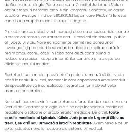
de Gastroenterologie. Pentru acestea, Consiliul Județean Sibiu a
obținut fonduri nerambursabile din Programul Sănătate, valoarea
totală a investiției fiind de 9.803.920,83 lei, din care 196.078,42 lei este
contribuția proprie a administrației județene.
Proiectul are ca obiectiv echiparea și dotarea ambulatoriului pentru
a crește calitatea și acuratețea actului medical din sistemul public
al județului Sibiu. Noile echipamente permit realizarea unor
investigații și proceduri la standarde ridicate de calitate, atât în
regim ambulatoriu, cât și în spitalizare de zi, contribuind la
reducerea presiunii asupra internărilor continue și la creșterea
eficienței actului medical.
Restul echipamentelor prevăzute în proiect urmează să fie livrate
până la finalul lunii mai, moment în care capacitatea Ambulatoriului
de specialitate va fi consolidată integral conform obiectivelor
asumate prin proiect.
Noile echipamente vin în completarea eforturilor de modernizare a
Secției de Gastroenterologie, aici fiind deja încheiate lucrările de
reabilitare a saloanelor și cabinetelor medicale. De altfel,
toate
secțiile medicale al Spitalului Clinic Județean de Urgență Sibiu au
trecut, se află sau urmează a intra în reabilitare
. Avem nevoie de un
spital adaptat nevoilor actuale ale sistemului medical.