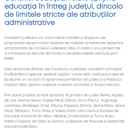
educația în întreg județul, dincolo
de limitele stricte ale atribuțiilor
administrative
Consilierii județeni vor vota mâine transferul dreptului de
proprietate asupra noilor obiecte de mobilier și materiale didactice
achiziționate de Consiliul Județean Sibiu în cadrul unui proiect de
21,4 milioane lei derulat din fonduri nerambursabile obținute prin
PNRR.
Deși atribuțiile directe ale Consiliului Județean vizează în principal
învățământul special, dedicat copiilor vulnerabili, instituția a ales să
își asume un rol activ în sprijinirea primăriilor din județ și a Palatului
Copiilor Sibiu, pentru a aduce investiții concrete în folosul elevilor.
Prin acest proiect au fost sprijinite 18 primării din județ (Alma, Arpașu
de Jos, Axente Sever, Copșa Mică, Dârlos, Gura Râului, Hoghilag,
Loamneș, Micăsasa, Orlat, Păuca, Poplaca, Slimnic, Șeica Mare, Șeica
Mică, Tălmaciu, Turnu Roșu și Valea Viilor), cinci Centre Școlare de
Educație Incluzivă din Sibiu, Mediaș, Dumbrăveni și Turnu Roșu,
Palatul Copiilor din Sibiu și Centrul Județean de Resurse și Asistență
Educațională Sibiu.