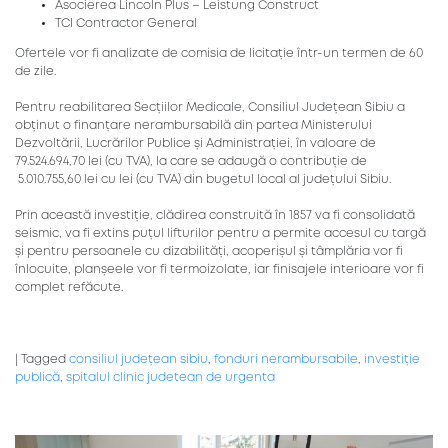
Asocierea Lincoln Plus – Leistung Construct
TCI Contractor General
Ofertele vor fi analizate de comisia de licitație într-un termen de 60
de zile.
Pentru reabilitarea Secțiilor Medicale, Consiliul Județean Sibiu a
obținut o finanțare nerambursabilă din partea Ministerului
Dezvoltării, Lucrărilor Publice și Administrației, în valoare de
79.524.694,70 lei (cu TVA), la care se adaugă o contribuție de
5.010.755,60 lei cu lei (cu TVA) din bugetul local al județului Sibiu.
Prin această investiție, clădirea construită în 1857 va fi consolidată
seismic, va fi extins puțul lifturilor pentru a permite accesul cu targă
și pentru persoanele cu dizabilități, acoperișul și tâmplăria vor fi
înlocuite, planșeele vor fi termoizolate, iar finisajele interioare vor fi
complet refăcute.
|
Tagged
consiliul județean sibiu
,
fonduri nerambursabile
,
investiție
publică
,
spitalul clinic judetean de urgenta