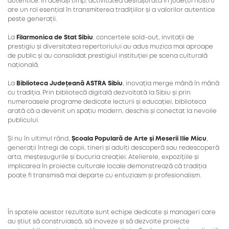
autentice. În același timp, activitatea desfășurată în județul nostru
are un rol esențial în transmiterea tradițiilor și a valorilor autentice
peste generații.
La
Filarmonica de Stat Sibiu
, concertele sold-out, invitații de
prestigiu și diversitatea repertoriului au adus muzica mai aproape
de public și au consolidat prestigiul instituției pe scena culturală
națională.
La
Biblioteca Județeană ASTRA Sibiu
, inovația merge mână în mână
cu tradiția. Prin bibliotecă digitală dezvoltată la Sibiu și prin
numeroasele programe dedicate lecturii și educației, biblioteca
arată că a devenit un spațiu modern, deschis și conectat la nevoile
publicului.
Și nu în ultimul rând,
Școala Populară de Arte și Meserii Ilie Micu
,
generații întregi de copii, tineri și adulți descoperă sau redescoperă
arta, meșteșugurile și bucuria creației. Atelierele, expozițiile și
implicarea în proiecte culturale locale demonstrează că tradiția
poate fi transmisă mai departe cu entuziasm și profesionalism.
În spatele acestor rezultate sunt echipe dedicate și manageri care
au știut să construiască, să inoveze și să dezvolte proiecte