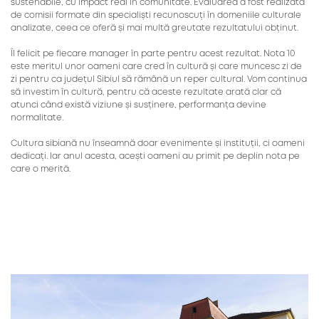
sustenabile, cu impact real în comunitate. Evaluarea a fost realizată
de comisii formate din specialiști recunoscuți în domeniile culturale
analizate, ceea ce oferă și mai multă greutate rezultatului obținut.
Îl felicit pe fiecare manager în parte pentru acest rezultat. Nota 10
este meritul unor oameni care cred în cultură și care muncesc zi de
zi pentru ca județul Sibiul să rămână un reper cultural. Vom continua
să investim în cultură, pentru că aceste rezultate arată clar că
atunci când există viziune și susținere, performanța devine
normalitate.
Cultura sibiană nu înseamnă doar evenimente și instituții, ci oameni
dedicați. Iar anul acesta, acești oameni au primit pe deplin nota pe
care o merită.