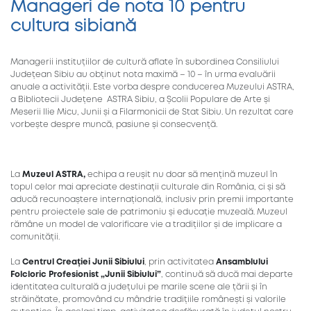
Manageri de nota 10 pentru
cultura sibiană
Managerii instituțiilor de cultură aflate în subordinea Consiliului
Județean Sibiu au obținut nota maximă – 10 – în urma evaluării
anuale a activității. Este vorba despre conducerea Muzeului ASTRA,
a Bibliotecii Județene ASTRA Sibiu, a Școlii Populare de Arte și
Meserii Ilie Micu, Junii și a Filarmonicii de Stat Sibiu. Un rezultat care
vorbește despre muncă, pasiune și consecvență.
La
Muzeul ASTRA,
echipa a reușit nu doar să mențină muzeul în
topul celor mai apreciate destinații culturale din România, ci și să
aducă recunoaștere internațională, inclusiv prin premii importante
pentru proiectele sale de patrimoniu și educație muzeală. Muzeul
rămâne un model de valorificare vie a tradițiilor și de implicare a
comunității.
La
Centrul Creației Junii Sibiului
, prin activitatea
Ansamblului
Folcloric Profesionist „Junii Sibiului”
, continuă să ducă mai departe
identitatea culturală a județului pe marile scene ale țării și în
străinătate, promovând cu mândrie tradițiile românești și valorile