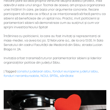
Fiecare pare să aibă propria versiune asupra acestui proiect, însă
adevărul este unul singur. Tocmai de aceea, am propus organizarea
unei întâlniri în care, pe baza unor argumente concrete, fiecare
participant să arate ce a făcut și ce intenționează să facă pentru ca
sibienii să beneficieze de un spital nou. Practic, invit politicienii și
parlamentarii sibieni să demonstreze cum au susținut și cum vor
sprijini investiția Noului Spital!
Întâlnirea cu politicienii, la care au fost invitați și reprezentanți ai
mass-mediei, va avea loc joi, 12 februarie a.c., de la ora 13:00, în Sala
Senatului din cadrul Facultății de Medicină din Sibiu, strada Lucian
Blaga nr. 2A.
Invitația a fost transmisă tuturor parlamentarilor sibieni și liderilor
organizațiilor politice din județul Sibiu.
|
Tagged
consiliul județean sibiu
,
fonduri europene judetul sibiu
,
fonduri nerambursabile
,
NOUL SPITAL
,
sănătate