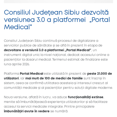
Consiliul Județean Sibiu dezvoltă
versiunea 3.0 a platformei „Portal
Medical”
Consiliul Județean Sibiu continuă procesul de digitalizare a
serviciilor publice de sănătate și se află în prezent în etapa de
dezvoltare a versiunii 3.0 a platformei „Portal Medical”
, un
instrument digital unic la nivel național, dedicat accesului online a
pacienților la dosarul medical. Termenul estimat de finalizare este
luna aprilie 2026.
Platforma
Portal Medical
este utilizată în prezent de
peste 21.000 de
utilizatori
, iar
mai mult de 100 de medici de familie
sunt înscriși în
sistem, ceea ce confirmă utilitatea acesteia și interesul crescut al
comunității medicale și al pacienților pentru soluții digitale moderne.
Noua versiune, aflată în lucru, va aduce
funcționalități extinse
,
menite să îmbunătățească experiența utilizatorilor și să faciliteze
accesul la servicii medicale integrate. Printre principalele
îmbunătățiri avute în vedere
se numără: