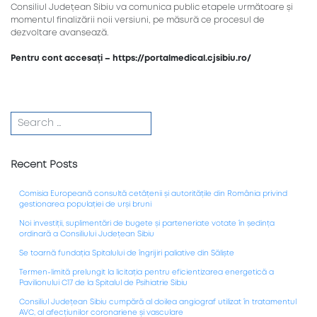
Consiliul Județean Sibiu va comunica public etapele următoare și
momentul finalizării noii versiuni, pe măsură ce procesul de
dezvoltare avansează.
Pentru cont accesați – https://portalmedical.cjsibiu.ro/
Recent Posts
Comisia Europeană consultă cetățenii și autoritățile din România privind
gestionarea populației de urși bruni
Noi investiții, suplimentări de bugete și parteneriate votate în ședința
ordinară a Consiliului Județean Sibiu
Se toarnă fundația Spitalului de îngrijiri paliative din Săliște
Termen-limită prelungit la licitația pentru eficientizarea energetică a
Pavilionului C17 de la Spitalul de Psihiatrie Sibiu
Consiliul Județean Sibiu cumpără al doilea angiograf utilizat în tratamentul
AVC, al afecțiunilor coronariene și vasculare