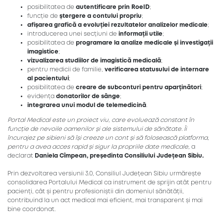
posibilitatea de
autentificare prin RoeID
;
funcție de
ștergere a contului propriu
;
afișarea grafică a evoluției rezultatelor analizelor medicale
;
introducerea unei secțiuni de
informații utile
;
posibilitatea de
programare la analize medicale și investigații
imagistice
;
vizualizarea studiilor de imagistică medicală
;
pentru medicii de familie,
verificarea statusului de internare
al pacientului
;
posibilitatea de
creare de subconturi pentru aparținători
;
evidența
donatorilor de sânge
;
integrarea unui modul de telemedicină
.
Portal Medical este un proiect viu, care evoluează constant în
funcție de nevoile oamenilor și ale sistemului de sănătate. Îi
încurajez pe sibieni să își creeze un cont și să folosească platforma,
pentru a avea acces rapid și sigur la propriile date medicale,
a
declarat
Daniela Cîmpean, președinta Consiliului Județean Sibiu.
Prin dezvoltarea versiunii 3.0, Consiliul Județean Sibiu urmărește
consolidarea Portalului Medical ca instrument de sprijin atât pentru
pacienți, cât și pentru profesioniștii din domeniul sănătății,
contribuind la un act medical mai eficient, mai transparent și mai
bine coordonat.