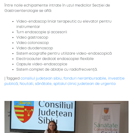
Între noile echipamente intrate în uzul medicilor Secției de
Gastroenterologie se află:
Video-endoscop liniar terapeutic cu elevator pentru
instrumentar
Turn endoscopie și accesorii
Video gastroscop
Video colonoscop
Video duodenoscop
Sistem ecografie pentru utilizare video-endoscopică
Electrocauter dedicat endoscopiei flexibile
Capsule video-endoscopice
Sistem complet de ablație cu radiofrecvență.
|
Tagged
consiliul județean sibiu
,
fonduri nerambursabile
,
investiție
publică
,
Noutati
,
sănătate
,
spitalul clinic judetean de urgenta