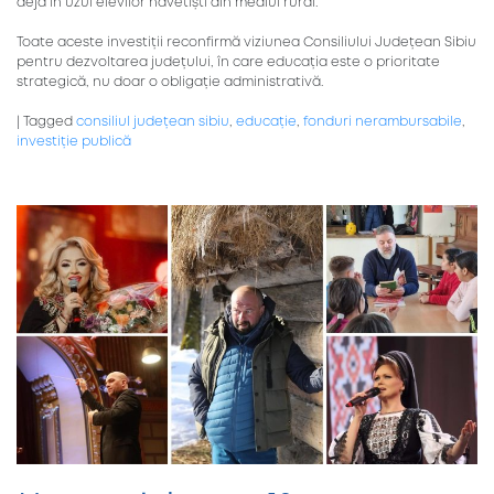
deja în uzul elevilor navetiști din mediul rural.
Toate aceste investiții reconfirmă viziunea Consiliului Județean Sibiu
pentru dezvoltarea județului, în care educația este o prioritate
strategică, nu doar o obligație administrativă.
|
Tagged
consiliul județean sibiu
,
educație
,
fonduri nerambursabile
,
investiție publică