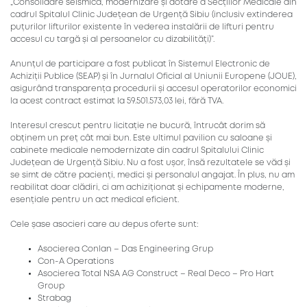
„Consolidare seismică, modernizare și dotare a Secțiilor Medicale din
cadrul Spitalul Clinic Județean de Urgență Sibiu (inclusiv extinderea
puțurilor lifturilor existente în vederea instalării de lifturi pentru
accesul cu targă și al persoanelor cu dizabilități)”.
Anunțul de participare a fost publicat în Sistemul Electronic de
Achiziții Publice (SEAP) și în Jurnalul Oficial al Uniunii Europene (JOUE),
asigurând transparența procedurii și accesul operatorilor economici
la acest contract estimat la 59.501.573,03 lei, fără TVA.
Interesul crescut pentru licitație ne bucură, întrucât dorim să
obținem un preț cât mai bun. Este ultimul pavilion cu saloane și
cabinete medicale nemodernizate din cadrul Spitalului Clinic
Județean de Urgență Sibiu. Nu a fost ușor, însă rezultatele se văd și
se simt de către pacienți, medici și personalul angajat. În plus, nu am
reabilitat doar clădiri, ci am achiziționat și echipamente moderne,
esențiale pentru un act medical eficient.
Cele șase asocieri care au depus oferte sunt:
Asocierea Conlan – Das Engineering Grup
Con-A Operations
Asocierea Total NSA AG Construct – Real Deco – Pro Hart
Group
Strabag