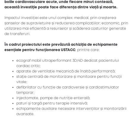
bolile cardiovasculare acute, unde fiecare minut contează,
această investiție poate face diferența dintre viață și moarte.
Impactul investiției este unul complex: medical, prin creșterea
șanselor de supraviețuire și reducerea complicațiilor; economic, prin
utilizarea mai eficientă a resurselor și scăderea costurilor generate
de transferuri.
În cadrul proiectului este prevăzută achiziția de echipamente
esențiale pentru funcționarea USTACC
, printre care:
ecograf mobil ultraperformant 3D/4D dedicat pacientului
cardiac critic;
aparate de ventilație mecanică de înaltă performanță;
stație centrală de monitorizare și monitoare pentru funcții
vitale;
defibrilator cu funcție de cardioversie și cardiostimulator
temporar;
injectomate, pompe de nutriție enterală;
paturi și targă pentru terapie intensivă;
echipamente auxiliare necesare intervențiilor și monitorizării
avansate.