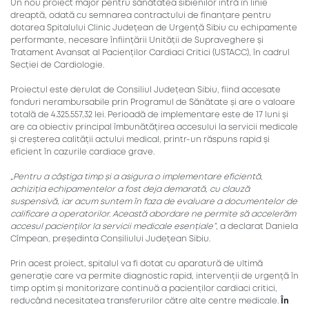
Un nou proiect major pentru sănătatea sibienilor intră în linie
dreaptă, odată cu semnarea contractului de finanțare pentru
dotarea Spitalului Clinic Județean de Urgență Sibiu cu echipamente
performante, necesare înființării Unității de Supraveghere și
Tratament Avansat al Pacienților Cardiaci Critici (USTACC), în cadrul
Secției de Cardiologie.
Proiectul este derulat de Consiliul Județean Sibiu, fiind accesate
fonduri nerambursabile prin Programul de Sănătate și are o valoare
totală de 4.325.557,32 lei. Perioadă de implementare este de 17 luni și
are ca obiectiv principal îmbunătățirea accesului la servicii medicale
și creșterea calității actului medical, printr-un răspuns rapid și
eficient în cazurile cardiace grave.
„Pentru a câștiga timp și a asigura o implementare eficientă,
achiziția echipamentelor a fost deja demarată, cu clauză
suspensivă, iar acum suntem în faza de evaluare a documentelor de
calificare a operatorilor. Această abordare ne permite să accelerăm
accesul pacienților la servicii medicale esențiale”
, a declarat Daniela
Cîmpean, președinta Consiliului Județean Sibiu.
Prin acest proiect, spitalul va fi dotat cu aparatură de ultimă
generație care va permite diagnostic rapid, intervenții de urgență în
timp optim și monitorizare continuă a pacienților cardiaci critici,
reducând necesitatea transferurilor către alte centre medicale.
În