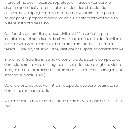
Proiectul include înlocuirea suprafețelor vitrate exterioare, a
sistemelor de încălzire, a instalațiilor electrice și a celor de
alimentare cu apă și canalizare. Totodată, vor fi montate panouri
solare pentru prepararea apei calde și un sistem fotovoltaic cu o
putere instalată de 80 kW.
Confortul spectatorilor și al sportivilor va fi îmbunătățit prin
instalarea unui nou sistem de climatizare, alcătuit din două chilere
de câte 250 kW și o centrală de tratare a aerului destinată atât
terenului de joc, cât și holurilor, vestiarelor și spațiilor administrative.
În premieră, Sala Transilvania va beneficia de sisteme complete de
detecție, semnalizare și stingere a incendiilor, supraveghere video
integrală, control al accesului și un sistem modern de management
integrat al clădirii (BMS).
Cele 10 oferte depuse vor intra în etapa de evaluare, estimată să
dureze aproximativ trei luni.
Valoarea estimată a contractului este de 50,5 milioane de lei, inclusiv
TVA.