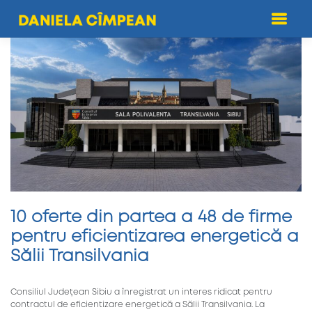
Skip
to
content
10 oferte din partea a 48 de firme
pentru eficientizarea energetică a
Sălii Transilvania
Consiliul Județean Sibiu a înregistrat un interes ridicat pentru
contractul de eficientizare energetică a Sălii Transilvania. La