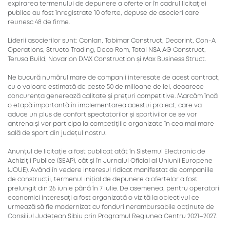
expirarea termenului de depunere a ofertelor în cadrul licitației
publice au fost înregistrate 10 oferte, depuse de asocieri care
reunesc 48 de firme.
Liderii asocierilor sunt: Conlan, Tobimar Construct, Decorint, Con-A
Operations, Structo Trading, Deco Rom, Total NSA AG Construct,
Terusa Build, Novarion DMX Construction și Max Business Struct.
Ne bucură numărul mare de companii interesate de acest contract,
cu o valoare estimată de peste 50 de milioane de lei, deoarece
concurența generează calitate și prețuri competitive. Marcăm încă
o etapă importantă în implementarea acestui proiect, care va
aduce un plus de confort spectatorilor și sportivilor ce se vor
antrena și vor participa la competițiile organizate în cea mai mare
sală de sport din județul nostru.
Anunțul de licitație a fost publicat atât în Sistemul Electronic de
Achiziții Publice (SEAP), cât și în Jurnalul Oficial al Uniunii Europene
(JOUE). Având în vedere interesul ridicat manifestat de companiile
de construcții, termenul inițial de depunere a ofertelor a fost
prelungit din 26 iunie până în 7 iulie. De asemenea, pentru operatorii
economici interesați a fost organizată o vizită la obiectivul ce
urmează să fie modernizat cu fonduri nerambursabile obținute de
Consiliul Județean Sibiu prin Programul Regiunea Centru 2021–2027.