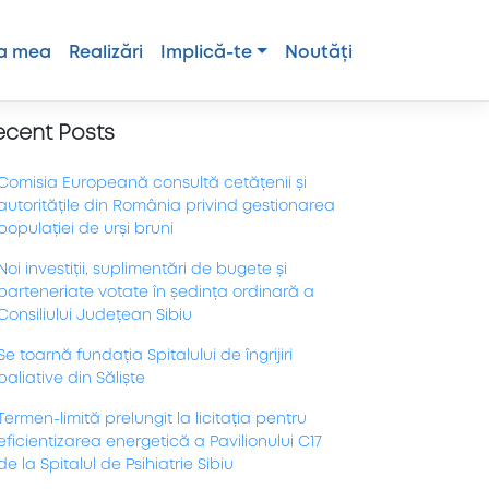
a mea
Realizări
Implică-te
Noutăți
ecent Posts
Comisia Europeană consultă cetățenii și
autoritățile din România privind gestionarea
populației de urși bruni
Noi investiții, suplimentări de bugete și
parteneriate votate în ședința ordinară a
Consiliului Județean Sibiu
Se toarnă fundația Spitalului de îngrijiri
paliative din Săliște
Termen-limită prelungit la licitația pentru
eficientizarea energetică a Pavilionului C17
de la Spitalul de Psihiatrie Sibiu