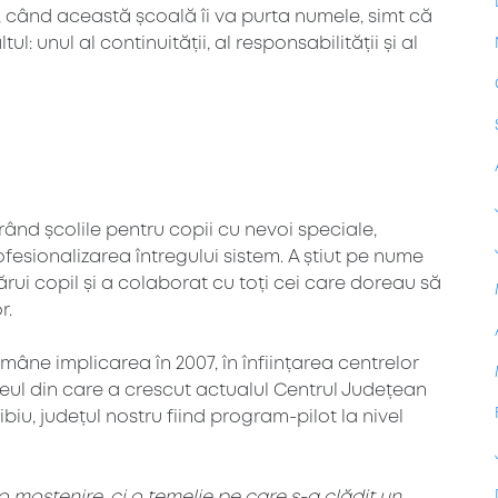
, când această școală îi va purta numele, simt că
: unul al continuității, al responsabilității și al
rând școlile pentru copii cu nevoi speciale,
fesionalizarea întregului sistem. A știut pe nume
ărui copil și a colaborat cu toți cei care doreau să
r.
âne implicarea în 2007, în înființarea centrelor
leul din care a crescut actualul Centrul Județean
biu, județul nostru fiind program-pilot la nivel
 moștenire, ci o temelie pe care s-a clădit un