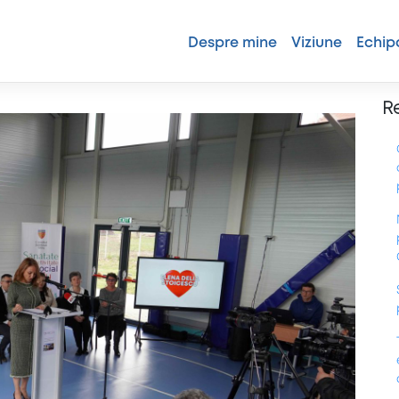
Despre mine
Viziune
Echip
25
R