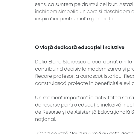
sens, că suntem pe drumul cel bun. Astăzi
închidem simbolic un cerc și deschidem altul
inspirației pentru multe generații.
O viață dedicată educației incluzive
Delia Elena Stoicescu a coordonat ani la 
contribuind decisiv la modernizarea și pro
fiecare profesor, a cunoscut istoricul fiec
construiască proiecte în beneficiul elevilo
Un moment important în activitatea sa răm
de resurse pentru educație incluzivă, nuc
de Resurse și de Asistență Educațională Si
național.
„Ceea ce lasă Delia în urmă nu este doar o