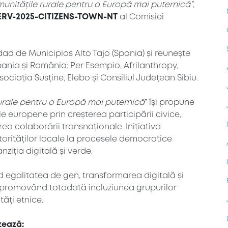
munitățile rurale pentru o Europă mai puternică”
,
ERV-2025-CITIZENS-TOWN-NT
al Comisiei
d de Municipios Alto Tajo (Spania) și reunește
Spania și România: Per Esempio, Afrilanthropy,
sociația Susține, Elebo și Consiliul Județean Sibiu.
rurale pentru o Europă mai puternică
” își propune
le europene prin creșterea participării civice,
rea colaborării transnaționale. Inițiativa
orităților locale la procesele democratice
nziția digitală și verde.
ind egalitatea de gen, transformarea digitală și
, promovând totodată incluziunea grupurilor
tăți etnice.
zează: