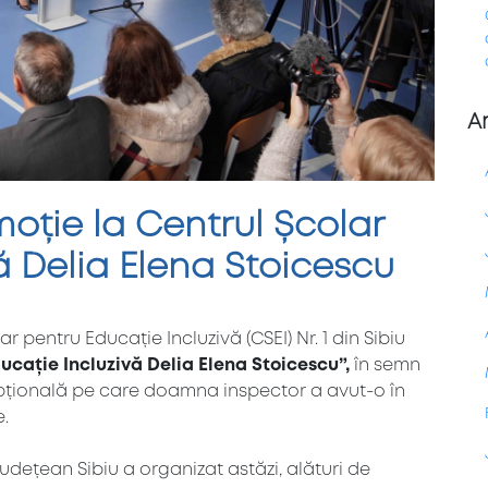
A
oție la Centrul Școlar
ă Delia Elena Stoicescu
 pentru Educație Incluzivă (CSEI) Nr. 1 din Sibiu
ucație Incluzivă Delia Elena Stoicescu”,
în semn
pțională pe care doamna inspector a avut-o în
e.
dețean Sibiu a organizat astăzi, alături de