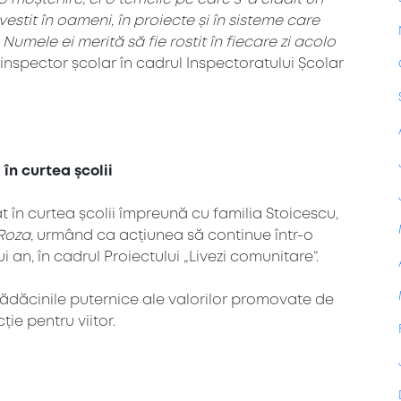
nvestit în oameni, în proiecte și în sisteme care
 Numele ei merită să fie rostit în fiecare zi acolo
nspector școlar în cadrul Inspectoratului Școlar
în curtea școlii
în curtea școlii împreună cu familia Stoicescu,
 Roza
, urmând ca acțiunea să continue într-o
n, în cadrul Proiectului „Livezi comunitare”.
rădăcinile puternice ale valorilor promovate de
ție pentru viitor.