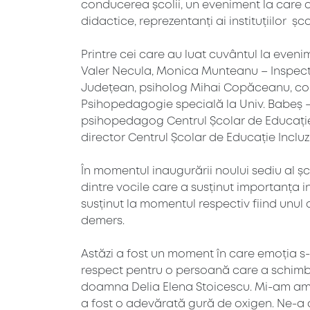
conducerea școlii, un eveniment la care au
didactice, reprezentanți ai instituțiilor șco
Printre cei care au luat cuvântul la evenim
Valer Necula, Monica Munteanu – Inspecto
Județean, psiholog Mihai Copăceanu, con
Psihopedagogie specială la Univ. Babeș – 
psihopedagog Centrul Școlar de Educație I
director Centrul Școlar de Educație Incluz
În momentul inaugurării noului sediu al șco
dintre vocile care a susținut importanța in
susținut la momentul respectiv fiind unul c
demers.
Astăzi a fost un moment în care emoția s-
respect pentru o persoană care a schimbat
doamna Delia Elena Stoicescu. Mi-am amint
a fost o adevărată gură de oxigen. Ne-a