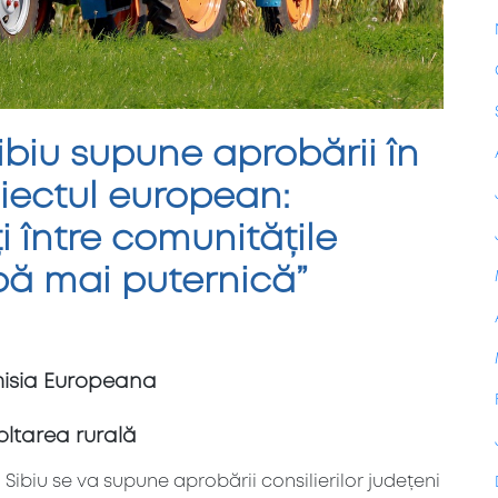
ibiu supune aprobării în
iectul european:
i între comunitățile
pă mai puternică”
omisia Europeana
oltarea rurală
 Sibiu se va supune aprobării consilierilor județeni