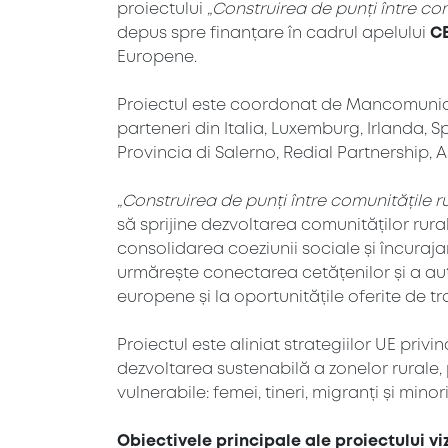
proiectului
„Construirea de punți între co
depus spre finanțare în cadrul apelului
C
Europene.
Proiectul este coordonat de Mancomunida
parteneri din Italia, Luxemburg, Irlanda, 
Provincia di Salerno, Redial Partnership, A
„Construirea de punți între comunitățile 
să sprijine dezvoltarea comunităților rura
consolidarea coeziunii sociale și încuraja
urmărește conectarea cetățenilor și a aut
europene și la oportunitățile oferite de tra
Proiectul este aliniat strategiilor UE priv
dezvoltarea sustenabilă a zonelor rurale
vulnerabile: femei, tineri, migranți și minori
Obiectivele principale ale proiectului vi