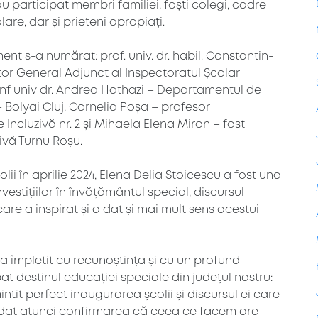
 participat membri familiei, foști colegi, cadre
lare, dar și prieteni apropiați.
ent s-a numărat: prof. univ. dr. habil. Constantin-
r General Adjunct al Inspectoratul Școlar
f univ dr. Andrea Hathazi – Departamentul de
Bolyai Cluj, Cornelia Poșa – profesor
ncluzivă nr. 2 și Mihaela Elena Miron – fost
ivă Turnu Roșu.
lii în aprilie 2024, Elena Delia Stoicescu a fost una
vestițiilor în învățământul special, discursul
are a inspirat și a dat și mai mult sens acestui
a împletit cu recunoștința și cu un profund
 destinul educației speciale din județul nostru:
it perfect inaugurarea școlii și discursul ei care
 dat atunci confirmarea că ceea ce facem are