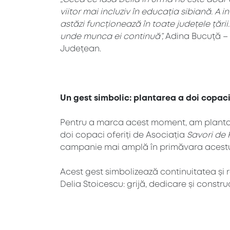
viitor mai incluziv în educația sibiană. A i
astăzi funcționează în toate județele țării.
unde munca ei continuă”,
Adina Bucuță – i
Județean.
Un gest simbolic: plantarea a doi copaci 
Pentru a marca acest moment, am plantat 
doi copaci oferiți de Asociația
Savori de
campanie mai amplă în primăvara acestui a
Acest gest simbolizează continuitatea și 
Delia Stoicescu: grijă, dedicare și construc