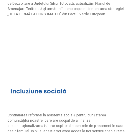
de Dezvoltare a Județului Sibiu. Totodată, actualizăm Planul de
Amenajare Teritorială și urmărim îndeaproape implementarea strategiei
„DE LA FERMĂ LA CONSUMATOR” din Pactul Verde European.
Incluziune socială
Continuarea reformei în asistența socială pentru bunăstarea
comunităților noastre, care are scopul de a finaliza
dezinstituționalizarea tuturor copiilor din centrele de plasament în case
de tip familial. În plus, aceștia vor avea acces la noi servicii specializate