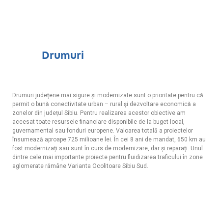
Drumuri
Drumuri județene mai sigure și modernizate sunt o prioritate pentru că
permit o bună conectivitate urban – rural şi dezvoltare economică a
zonelor din județul Sibiu. Pentru realizarea acestor obiective am
accesat toate resursele financiare disponibile de la buget local,
guvernamental sau fonduri europene. Valoarea totală a proiectelor
însumează aproape 725 milioane lei. În cei 8 ani de mandat, 650 km au
fost modernizați sau sunt în curs de modernizare, dar și reparați. Unul
dintre cele mai importante proiecte pentru fluidizarea traficului în zone
aglomerate rămâne Varianta Ocolitoare Sibiu Sud.