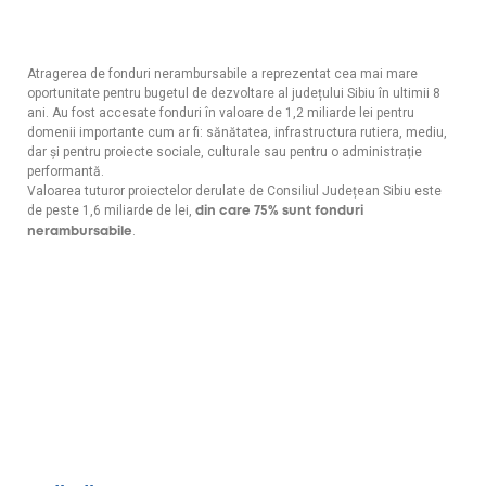
Atragerea de fonduri nerambursabile a reprezentat cea mai mare
oportunitate pentru bugetul de dezvoltare al județului Sibiu în ultimii 8
ani. Au fost accesate fonduri în valoare de 1,2 miliarde lei pentru
domenii importante cum ar fi: sănătatea, infrastructura rutiera, mediu,
dar și pentru proiecte sociale, culturale sau pentru o administrație
performantă.
Valoarea tuturor proiectelor derulate de Consiliul Județean Sibiu este
de peste 1,6 miliarde de lei,
din care 75% sunt fonduri
.
nerambursabile