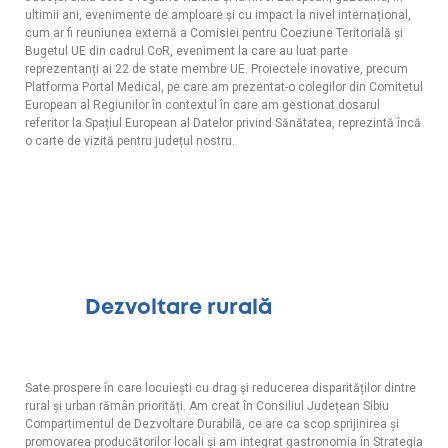
ultimii ani, evenimente de amploare și cu impact la nivel internațional,
cum ar fi reuniunea externă a Comisiei pentru Coeziune Teritorială și
Bugetul UE din cadrul CoR, eveniment la care au luat parte
reprezentanți ai 22 de state membre UE. Proiectele inovative, precum
Platforma Portal Medical, pe care am prezentat-o colegilor din Comitetul
European al Regiunilor în contextul în care am gestionat dosarul
referitor la Spațiul European al Datelor privind Sănătatea, reprezintă încă
o carte de vizită pentru județul nostru.
Dezvoltare rurală
Sate prospere în care locuiești cu drag și reducerea disparităților dintre
rural și urban rămân priorități. Am creat în Consiliul Județean Sibiu
Compartimentul de Dezvoltare Durabilă, ce are ca scop sprijinirea și
promovarea producătorilor locali și am integrat gastronomia în Strategia