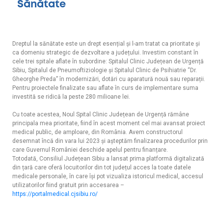
Sănătate
Dreptul la sănătate este un drept esențial și l-am tratat ca prioritate și
ca domeniu strategic de dezvoltare a județului. Investim constant în
cele trei spitale aflate în subordine: Spitalul Clinic Județean de Urgență
Sibiu, Spitalul de Pneumoftiziologie și Spitalul Clinic de Psihiatrie “Dr.
Gheorghe Preda” în modernizări, dotări cu aparatură nouă sau reparații.
Pentru proiectele finalizate sau aflate în curs de implementare suma
investită se ridică la peste 280 milioane lei.
Cu toate acestea, Noul Spital Clinic Județean de Urgență rămâne
principala mea prioritate, fiind în acest moment cel mai avansat proiect
medical public, de amploare, din România. Avem constructorul
desemnat încă din vara lui 2023 și așteptăm finalizarea procedurilor prin
care Guvernul României deschide apelul pentru finanțare.
Totodată, Consiliul Județean Sibiu a lansat prima platformă digitalizată
din țară care oferă locuitorilor din tot județul acces la toate datele
medicale personale, în care își pot vizualiza istoricul medical, accesul
utilizatorilor fiind gratuit prin accesarea –
https://portalmedical.cjsibiu.ro/