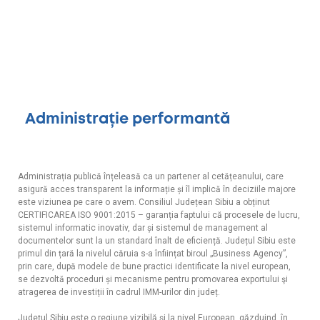
Administrație performantă
Administrația publică înțeleasă ca un partener al cetățeanului, care
asigură acces transparent la informație și îl implică în deciziile majore
este viziunea pe care o avem. Consiliul Județean Sibiu a obținut
CERTIFICAREA ISO 9001:2015 – garanția faptului că procesele de lucru,
sistemul informatic inovativ, dar și sistemul de management al
documentelor sunt la un standard înalt de eficiență. Județul Sibiu este
primul din țară la nivelul căruia s-a înființat biroul „Business Agency”,
prin care, după modele de bune practici identificate la nivel european,
se dezvoltă proceduri și mecanisme pentru promovarea exportului şi
atragerea de investiții în cadrul IMM-urilor din județ.
Județul Sibiu este o regiune vizibilă și la nivel European, găzduind, în