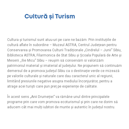
Cultură și Turism
Cultura și turismul sunt atuu-uri pe care ne bazăm. Prin instituțiile de
cultură aflate în subordine – Muzeul ASTRA, Centrul Județean pentru
Conservarea și Promovarea Culturii Tradiționale „Cindrelul – Junii” Sibiu,
Biblioteca ASTRA, Filarmonica de Stat Sibiu și Școala Populară de Arte și
Meserii ,,Ilie Micu” Sibiu – reușim să conservăm si valorizăm
patrimoniul material și imaterial al județului. Ne propunem să continuăm
demersul de a promova județul Sibiu ca o destinație verde ce mizează
pe valorile culturale și naturale care dau caracterul unic al regiunii,
limitând presiunile negative asupra mediului înconjurător, pentru a
atrage acei turiști care pun preț pe experiențe de calitate.
În acest sens „Anii Drumeției” va rămâne unul dintre principalele
programe prin care vom promova ecoturismul și prin care ne dorim să
aducem cât mai mulți iubitori de munte și autentic în județul nostru.