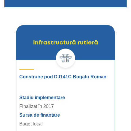
Infrastructură rutieră
Construire pod DJ141C Bogatu Roman
Amen
Dum
Stadiu implementare
Stad
Finalizat în 2017
Fina
Sursa de finantare
Surs
Buget local
Buge