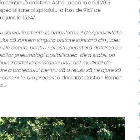
în continuă creștere. Astfel, dacă în anul 2015
pecialitate al spitalului a fost de 9167 de
juns la 13.547.
serviciile oferite în ambulatoriul de specialitate
tului că suntem singura unitate sanitară din județ
e. De aceea, pentru noi este prioritară dotarea cu
cilor pneumologi posibilitatea de a stabili un
buind astfel la prestarea unui act medical de
e a proiectului pentru că a reușit să ne ajute să
care ni le-am propus”,
a declarat Cristian Roman,
iu.