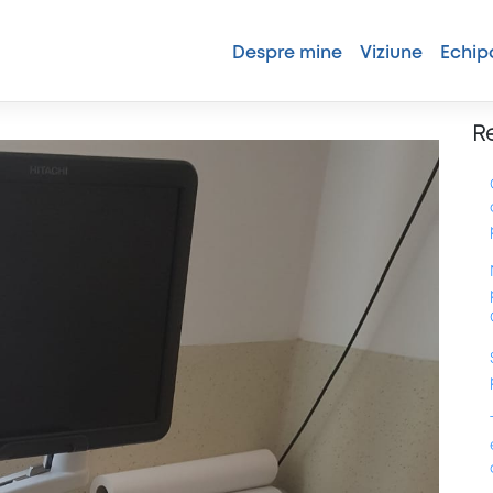
Despre mine
Viziune
Echip
R