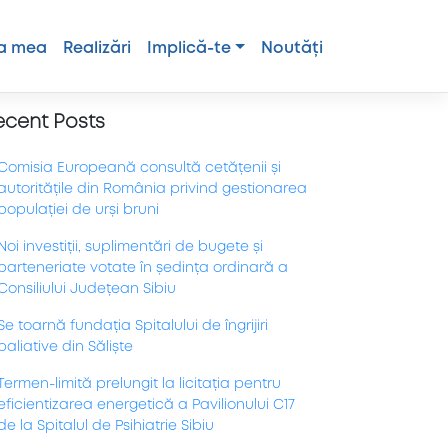
a mea
Realizări
Implică-te
Noutăți
ecent Posts
Comisia Europeană consultă cetățenii și
autoritățile din România privind gestionarea
populației de urși bruni
Noi investiții, suplimentări de bugete și
parteneriate votate în ședința ordinară a
Consiliului Județean Sibiu
Se toarnă fundația Spitalului de îngrijiri
paliative din Săliște
Termen-limită prelungit la licitația pentru
eficientizarea energetică a Pavilionului C17
de la Spitalul de Psihiatrie Sibiu