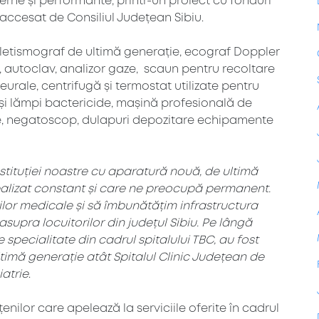
ne și performante, printr-un proiect cu fonduri
, accesat de Consiliul Județean Sibiu.
pletismograf de ultimă generație, ecograf Doppler
or, autoclav, analizor gaze, scaun pentru recoltare
eurale, centrifugă și termostat utilizate pentru
și lămpi bactericide, mașină profesională de
ie, negatoscop, dulapuri depozitare echipamente
stituției noastre cu aparatură nouă, de ultimă
alizat constant și care ne preocupă permanent.
ilor medicale și să îmbunătățim infrastructura
asupra locuitorilor din județul Sibiu. Pe lângă
pecialitate din cadrul spitalului TBC, au fost
imă generație atât Spitalul Clinic Județean de
iatrie
.
nilor care apelează la serviciile oferite în cadrul