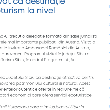
at ca destinație
turism la nivel
-ul trecut o delegație formată din șase jurnaliști
cele mai importante publicații din Austria. Vizita a
t la invitația Ambasadei României din Austria,
Hurezeanu. Programul vizitei în județul Sibiu a
Turism Sibiu, în cadrul Programului „Anii
area Județului Sibiu ca destinație atractivă pentru
movarea patrimoniului cultural și natural. Acest
riențelor autentice oferite în regiune, fie că
tori economici care oferă servicii ecoturistice.
l Hurezeanu care a inclus județul Sibiu în