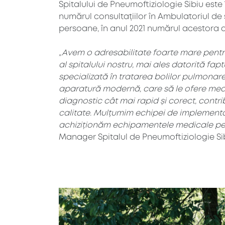
Spitalului de Pneumoftiziologie Sibiu este 
numărul consultațiilor în Ambulatoriul de s
persoane, în anul 2021 numărul acestora a a
„Avem o adresabilitate foarte mare pentru 
al spitalului nostru, mai ales datorită fap
specializată în tratarea bolilor pulmonar
aparatură modernă, care să le ofere medi
diagnostic cât mai rapid și corect, contri
calitate. Mulțumim echipei de implementar
achiziționăm echipamentele medicale pe 
Manager Spitalul de Pneumoftiziologie Sib