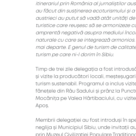
itinerariul prin România al jurnaliștilor au
au făcut din susținerea ecoturismului și a 
austrieci au putut să vadă atât unități de 
turistice care reușesc să se armonizeze cu
amprentă negativă asupra mediului înconju
naturale cu care se integrează armonios. 
mai departe. E genul de turism de calitate
turism pe care ni-l dorim în Sibiu
.
Timp de trei zile delegația a fost introdusă
și vizite la producători locali, meșteșuga
turism sustenabil. Programul a inclus vizi
fânețele din Râu Sadului și prânz la Punct
Mocănița pe Valea Hârtibaciului, cu vizite
Apoș.
Membrii delegației au fost introduși în spec
neglija și Municipiul Sibiu, unde invitații 
prin Muzeul Civilizației Populare Tradiționa