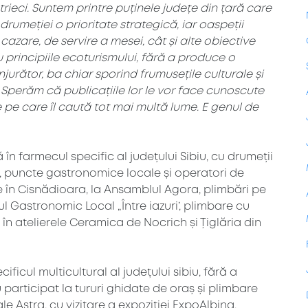
strieci. Suntem printre puținele județe din țară care
drumeției o prioritate strategică, iar oaspeții
cazare, de servire a mesei, cât și alte obiective
 principiile ecoturismului, fără a produce o
rător, ba chiar sporind frumusețile culturale și
Sperăm că publicațiile lor le vor face cunoscute
 pe care îl caută tot mai multă lume. E genul de
 în farmecul specific al județului Sibiu, cu drumeții
ri, puncte gastronomice locale și operatori de
te în Cisnădioara, la Ansamblul Agora, plimbări pe
ul Gastronomic Local „Între iazuri’, plimbare cu
 în atelierele Ceramica de Nocrich și Țiglăria din
ificul multicultural al județului sibiu, fără a
au participat la tururi ghidate de oraș și plimbare
le Astra, cu vizitare a expoziției ExpoAlbina,