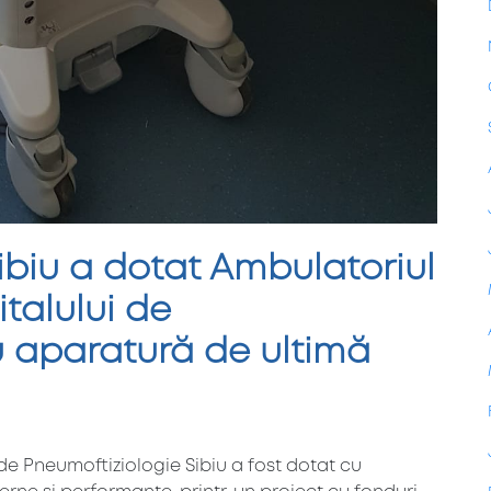
ibiu a dotat Ambulatoriul
italului de
u aparatură de ultimă
 de Pneumoftiziologie Sibiu a fost dotat cu