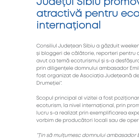
Județul Sibiu promov
atractivă pentru eco
internațional
Consiliul Județean Sibiu a găzduit weekend
și bloggeri de călătorie, reporteri pentru 
avut ca temă ecoturismul și s-a desfășura
prin diligențele domnului ambasador Emil 
fost organizat de Asociația Județeană de 
Drumeției”.
Scopul principal al vizitei a fost pozițion
ecoturism, la nivel internațional, prin pro
lucru s-a realizat prin exemplificarea expe
vorbim de producători locali sau de opera
“
Țin să mulțumesc domnului ambasador Emi