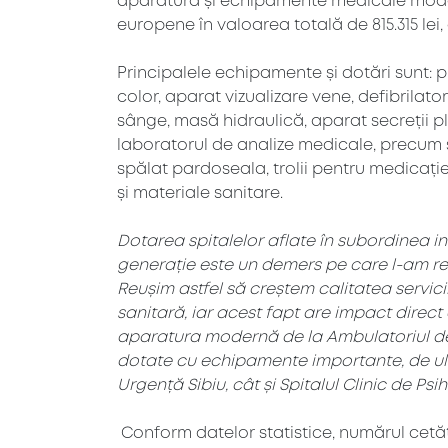
aparatură și echipamente medicale moder
europene în valoarea totală de 815.315 lei
Principalele echipamente și dotări sunt: 
color, aparat vizualizare vene, defibrilat
sânge, masă hidraulică, aparat secreții pl
laboratorul de analize medicale, precum 
spălat pardoseala, trolii pentru medicaț
și materiale sanitare.
Dotarea spitalelor aflate în subordinea in
generație este un demers pe care l-am re
Reușim astfel să creștem calitatea servici
sanitară, iar acest fapt are impact direct 
aparatura modernă de la Ambulatoriul de s
dotate cu echipamente importante, de ult
Urgență Sibiu, cât și Spitalul Clinic de Psih
Conform datelor statistice, numărul cetățe