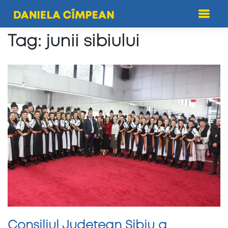
Skip
to
content
Tag:
junii sibiului
Consiliul Județean Sibiu a