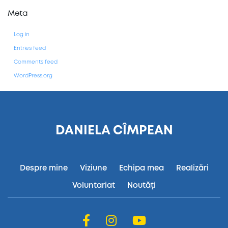
Meta
Log in
Entries feed
Comments feed
WordPress.org
DANIELA CÎMPEAN
Despre mine
Viziune
Echipa mea
Realizări
Voluntariat
Noutăți