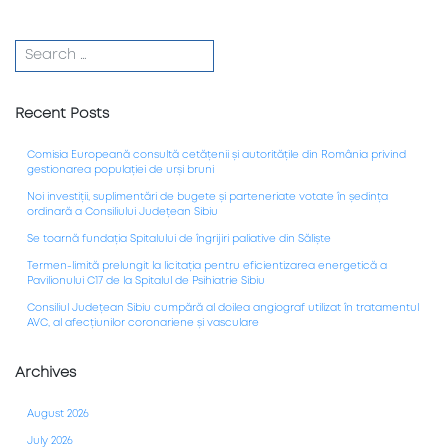
Recent Posts
Comisia Europeană consultă cetățenii și autoritățile din România privind
gestionarea populației de urși bruni
Noi investiții, suplimentări de bugete și parteneriate votate în ședința
ordinară a Consiliului Județean Sibiu
Se toarnă fundația Spitalului de îngrijiri paliative din Săliște
Termen-limită prelungit la licitația pentru eficientizarea energetică a
Pavilionului C17 de la Spitalul de Psihiatrie Sibiu
Consiliul Județean Sibiu cumpără al doilea angiograf utilizat în tratamentul
AVC, al afecțiunilor coronariene și vasculare
Archives
August 2026
July 2026