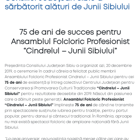
sărbătorit alături de Junii Sibiului
75 de ani de succes pentru
Ansamblul Folcloric Profesionist
“Cindrelul – Junii Sibiului”
Președinta Consiliului Județean Sibiu a organizat azi, 20 decembrie
2019, o ceremonie în cadrul căreia a felicitat public membrii
Ansamblului Folcloric Profesionist Cindrelul – Junii Sibiului pentru cei
75 de ani
de existență și întreg colectivul Centrului Județean pentru
Conservarea și Promovarea Culturii Tradiționale
“Cindrelul – Junii
Sibiului”
pentru rezultatele deosebite din 2019. Născut din pasiunea
care a dăinuit peste generații,
Ansamblul Folcloric Profesionist
“Cindrelul – Junii Sibiului”
împlinește
75 de ani
de când ne transmite
prin spectacolele susținute iubirea pentru tradiție, pentru portul
popular, pentru dansul și cântecul tradițional. În România, aproape
nu mai există spectacol folcloric de amploare națională fără Junii
Sibiului.
“La ceas aniversar, recunoștința noastră merge către cei care au