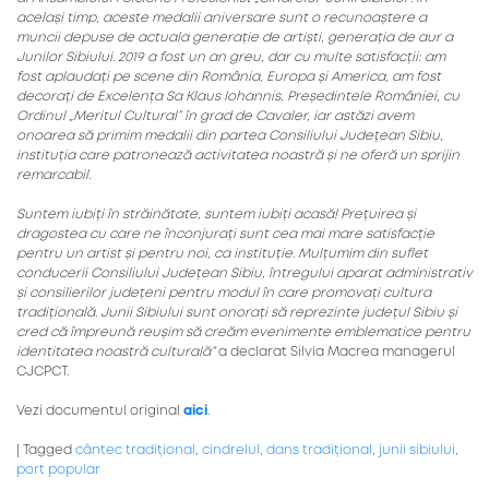
același timp, aceste medalii aniversare sunt o
recunoaștere a
muncii depuse de actuala generație de artiști, generația de aur a
Junilor Sibiului. 2019 a fost un an greu, dar cu multe satisfacții: am
fost aplaudați pe scene din România, Europa și America, am fost
decorați de Excelența Sa Klaus Iohannis, Președintele României, cu
Ordinul „Meritul Cultural” în grad de Cavaler, iar astăzi avem
onoarea să primim medalii din partea Consiliului Județean Sibiu,
instituția care patronează activitatea noastră și ne oferă un sprijin
remarcabil.
Suntem iubiți în străinătate, suntem iubiți acasă! Prețuirea și
dragostea cu care ne înconjurați sunt cea mai mare satisfacție
pentru un artist și pentru noi, ca instituție. Mulțumim din suflet
conducerii Consiliului Județean Sibiu, întregului aparat administrativ
și consilierilor județeni pentru modul în care promovați cultura
tradițională. Junii Sibiului sunt onorați să reprezinte județul Sibiu și
cred că împreună reușim să creăm evenimente emblematice pentru
identitatea noastră culturală“
a declarat Silvia Macrea managerul
CJCPCT.
Vezi documentul original
aici
.
|
Tagged
cântec tradițional
,
cindrelul
,
dans tradițional
,
junii sibiului
,
port popular