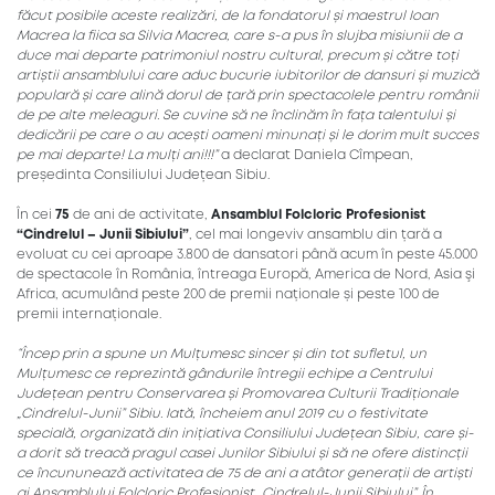
făcut posibile aceste realizări, de la fondatorul și maestrul Ioan
Macrea la fiica sa Silvia Macrea, care s-a pus în slujba misiunii de a
duce mai departe patrimoniul nostru cultural, precum și către toți
artiștii ansamblului care aduc bucurie iubitorilor de dansuri și muzică
populară și care alină dorul de țară prin spectacolele pentru românii
de pe alte meleaguri. Se cuvine să ne înclinăm în fața talentului și
dedicării pe care o au acești oameni minunați și le dorim mult succes
pe mai departe! La mulți ani!!!”
a declarat Daniela Cîmpean,
președinta Consiliului Județean Sibiu.
În cei
75
de ani de activitate,
Ansamblul Folcloric Profesionist
“Cindrelul – Junii Sibiului”
, cel mai longeviv ansamblu din țară a
evoluat cu cei aproape 3.800 de dansatori până acum în peste 45.000
de spectacole în România, întreaga Europă, America de Nord, Asia şi
Africa, acumulând peste 200 de premii naționale și peste 100 de
premii internaționale.
“Încep prin a spune un Mulțumesc sincer și din tot sufletul, un
Mulțumesc ce reprezintă gândurile întregii echipe a Centrului
Județean pentru Conservarea și Promovarea Culturii Tradiționale
„Cindrelul-Junii” Sibiu. Iată, încheiem anul 2019 cu o festivitate
specială, organizată din inițiativa Consiliului Județean Sibiu, care și-
a dorit să treacă pragul casei Junilor Sibiului și să ne ofere distincții
ce încununează activitatea de 75 de ani a atâtor generații de artiști
ai Ansamblului Folcloric Profesionist „Cindrelul-Junii Sibiului”. În