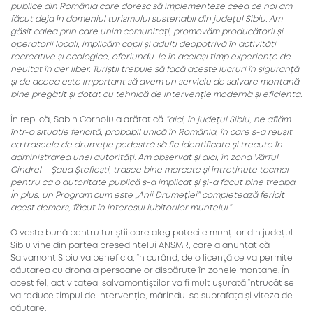
publice din România care doresc să implementeze ceea ce noi am
făcut deja în domeniul turismului sustenabil din județul Sibiu. Am
găsit calea prin care unim comunități, promovăm producătorii și
operatorii locali, implicăm copii și adulți deopotrivă în activități
recreative și ecologice, oferiundu-le în același timp experiențe de
neuitat în aer liber. Turiștii trebuie să facă aceste lucruri în siguranță
și de aceea este important să avem un serviciu de salvare montană
bine pregătit și dotat cu tehnică de intervenție modernă și eficientă.
În replică, Sabin Cornoiu a arătat că
”aici, în județul Sibiu, ne aflăm
într-o situație fericită, probabil unică în România, în care s-a reușit
ca traseele de drumeție pedestră să fie identificate și trecute în
administrarea unei autorități. Am observat și aici, în zona Vârful
Cindrel – Șaua Șteflești, trasee bine marcate și întreținute tocmai
pentru că o autoritate publică s-a implicat și și-a făcut bine treaba.
În plus, un Program cum este „Anii Drumeției” completează fericit
acest demers, făcut în interesul iubitorilor muntelui.”
O veste bună pentru turiștii care aleg potecile munților din județul
Sibiu vine din partea președintelui ANSMR, care a anunțat că
Salvamont Sibiu va beneficia, în curând, de o licență ce va permite
căutarea cu drona a persoanelor dispărute în zonele montane. În
acest fel, activitatea salvamontiștilor va fi mult ușurată întrucât se
va reduce timpul de intervenție, mărindu-se suprafața și viteza de
căutare.