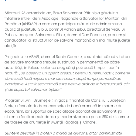
Miercuri, 26 octombrie ac, Baza Salvamont Păltiniș a găzduit o
întâlnire între liderii Asociației Naționale a Salvatorilor Montani din
România (ANSMR) la care am participat alături de administratorul
public al județului Sibiu, domnul Adrian Bibu, directorul Serviciului
Public Județean Salvamont Sibiu, domnul Dan Popescu, precum și
conducători ai structurilor de salvare montană din mai multe județe
ale țării.
Președintele ASMR, domnul Sabin Cornoiu, a subliniat că activitatea
de salvare montană trebuie susținută în permanență de către
autorități, în folosul celor ce aleg să-și petreacă timpul liber în
natură:
„Se observă un apetit crescut pentru turismul activ, oamenii
doresc să facă mișcare mai ales acum, după lunga perioadă de
pandemie. Asta înseamnă că este nevoie atât de infrastructură, cât
și de suportul salvamontiștilor.”
Programul „Anii Drumeției”, inițiat și finanțat de Consiliul Județean
Sibiu, a fost oferit drept exemplu de bună practică în materie de
ecoturism, iar suportul de specialitate acordat de salvamontiștii
sibieni a facilitat extinderea și modernizarea a peste 550 de kilometri
de trasee de drumeție în Munții Făgăraș și Cindrel.
Suntem deschiși în a oferi o mână de ajutor și altor administrații