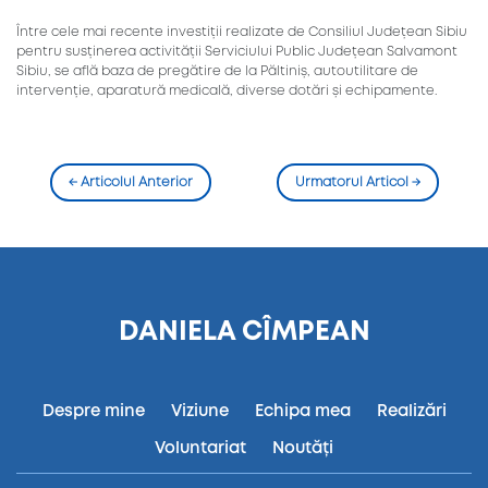
Între cele mai recente investiții realizate de Consiliul Județean Sibiu
pentru susținerea activității Serviciului Public Județean Salvamont
Sibiu, se află baza de pregătire de la Păltiniș, autoutilitare de
intervenție, aparatură medicală, diverse dotări și echipamente.
←
Articolul Anterior
Urmatorul Articol
→
DANIELA CÎMPEAN
Despre mine
Viziune
Echipa mea
Realizări
Voluntariat
Noutăți