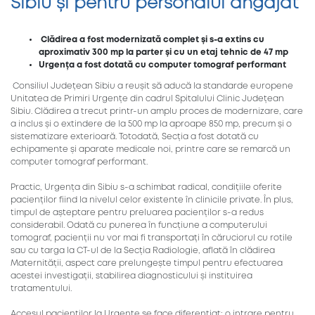
Sibiu și pentru personalul angajat
Clădirea a fost modernizată complet și s-a extins cu
aproximativ 300 mp la parter și cu un etaj tehnic de 47 mp
Urgența a fost dotată cu computer tomograf performant
Consiliul Județean Sibiu a reușit să aducă la standarde europene
Unitatea de Primiri Urgențe din cadrul Spitalului Clinic Județean
Sibiu. Clădirea a trecut printr-un amplu proces de modernizare, care
a inclus și o extindere de la 500 mp la aproape 850 mp, precum și o
sistematizare exterioară. Totodată, Secția a fost dotată cu
echipamente și aparate medicale noi, printre care se remarcă un
computer tomograf performant.
Practic, Urgența din Sibiu s-a schimbat radical, condițiile oferite
pacienților fiind la nivelul celor existente în clinicile private. În plus,
timpul de așteptare pentru preluarea pacienților s-a redus
considerabil. Odată cu punerea în funcțiune a computerului
tomograf, pacienții nu vor mai fi transportați în căruciorul cu rotile
sau cu targa la CT-ul de la Secția Radiologie, aflată în clădirea
Maternității, aspect care prelungește timpul pentru efectuarea
acestei investigații, stabilirea diagnosticului și instituirea
tratamentului.
Accesul pacienților la Urgențe se face diferențiat: o intrare pentru