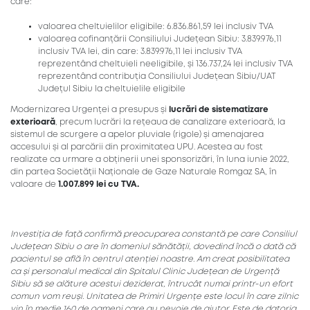
care:
valoarea cheltuielilor eligibile: 6.836.861,59 lei inclusiv TVA
valoarea cofinanțării Consiliului Județean Sibiu: 3.839.976,11
inclusiv TVA lei, din care: 3.839.976,11 lei inclusiv TVA
reprezentând cheltuieli neeligibile, și 136.737,24 lei inclusiv TVA
reprezentând contribuția Consiliului Județean Sibiu/UAT
Județul Sibiu la cheltuielile eligibile
Modernizarea Urgenței a presupus și
lucrări de sistematizare
exterioară
, precum lucrări la rețeaua de canalizare exterioară, la
sistemul de scurgere a apelor pluviale (rigole) și amenajarea
accesului și al parcării din proximitatea UPU. Acestea au fost
realizate ca urmare a obținerii unei sponsorizări, în luna iunie 2022,
din partea Societății Naționale de Gaze Naturale Romgaz SA, în
valoare de
1.007.899 lei cu TVA.
Investiția de față confirmă preocuparea constantă pe care Consiliul
Județean Sibiu o are în domeniul sănătății, dovedind încă o dată că
pacientul se află în centrul atenției noastre. Am creat posibilitatea
ca și personalul medical din Spitalul Clinic Județean de Urgență
Sibiu să se alăture acestui deziderat, întrucât numai printr-un efort
comun vom reuși. Unitatea de Primiri Urgențe este locul în care zilnic
vin în medie 160 de oameni care au nevoie de ajutor. Este de datoria