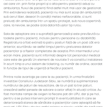
cei care vin prin forțe proprii și o alta pentru pacienții aduși cu
ambulanța, fluxul de pacienți fiind astfel mult mai ușor de gestionat.
Prin extinderea realizată, pacienții nu mai sunt scoși din ambulanță
sub cerul liber, deseori în condiții meteo nefavorabile, ci sunt
preluați din ambulanțe într-un spațiu protejat, sub noua copertină,
care, la nevoie, se poate izola datorită ușilor tip rulou.
Sala de așteptare are o suprafață generoasă și este prevăzută cu
toalete pentru pacienți, inclusiv pentru persoane cu dizabilități.
Registratura a fost extinsă la patru posturi față de un post cât era
anterior, scurtându-se astfel timpul pentru preluarea datelor
pacienților și a fișelor completate de aceștia. Prin intermediul unui
ecran mare, pacienții sunt informați despre tot personalul medical
care este de gardă. Un element de noutate îl va constitui instalarea
în scurt timp a unui sistem de ticketing, cu număr de ordine, acordat
în funcție de tipul de urgență al fiecărui pacient.
Printre noile avantaje pe care le au pacienții, în urma finalizării
investiției Consiliului Județean Sibiu, se numără și suplimentarea
numărului de paturi de resuscitare, de la un pat la trei paturi,
crescând astfel șansele de salvare a celor aflați în situații critice. Au
fost montate rampe de oxigen la fiecare pat din UPU, dar și pe hol,
pentru a se putea interveni prompt în eventualitatea în care se
deteriorează starea de sănătate a pacienților care așteaptă să fie