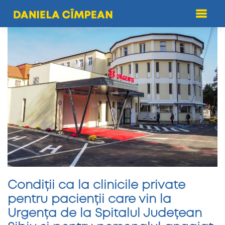
Skip
to
content
Condiții ca la clinicile private
pentru pacienții care vin la
Urgența de la Spitalul Județean