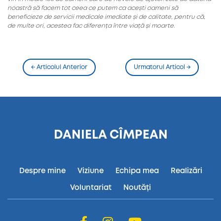
noastră să facem tot ceea ce putem ca acești oameni să
beneficieze de servicii medicale imediate și de calitate, pentru că,
de multe ori, acestea fac diferența între viață și moarte.
←
Articolul Anterior
Urmatorul Articol
→
DANIELA CÎMPEAN
Despre mine
Viziune
Echipa mea
Realizări
Voluntariat
Noutăți