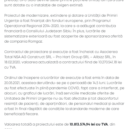
preluați. UPU Sibiu devine astfel printre puținele unități din țară care
sunt dotate cu o instalație de oxigen extinsă.
Proiectul de modernizare, extindere și dotare a Unității de Primiri
Urgențe a fost finanțat din fonduri europene, prin Programul
Operațional Regional 2014-2020, la care s-a adăugat contribuția
financiară a Consiliului Județean Sibiu. În plus, lucrările de
sistematizare exterioară au fost acoperite de sponsorizarea oferită
de compania Romgaz.
Contractul de proiectare și execuție a fost încheiat cu Asocierea
Total NSA AG Construct SRL – Pro Hart Group SRL – Allbizz SRL, în
18.02.2020, valoarea actualizată a contractului fiind de 10.270.541,18 lei
cu TVA.
Ordinul de începere a lucrărilor de execuție a fost emis în data de
20.05.2021, acestea derulându-se pe o perioadă de 14,5 luni. Lucrările
au fost efectuate în plină pandemie COVID, fapt care a interferat, pe
alocuri, cu graficul de lucrări, însă serviciile medicale oferite de
Unitatea de Primiri Urgențe nu au fost afectate și tot disconfortul
resimțit de pacienți, de aparținători, de personalul medical și auxiliar
a fost în final răsplătit de condițiile la standarde moderne de care
beneficiază fiecare.
Valoarea totală a proiectului este de
10.813.574,94 lei cu TVA
, din