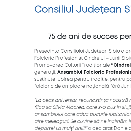
Consiliul Județean Si
75 de ani de succes pent
Președinta Consiliului Județean Sibiu a or
Folcloric Profesionist Cindrelul – Junii Sib
Promovarea Culturii Tradiționale
“Cindrel
generații,
Ansamblul Folcloric Profesionist
susținute iubirea pentru tradiție, pentru 
folcloric de amploare națională fără Junii 
“La ceas aniversar, recunoștința noastră m
fiica sa Silvia Macrea, care s-a pus în slu
ansamblului care aduc bucurie iubitorilor
alte meleaguri. Se cuvine să ne înclinăm î
departe! La mulți ani!!!”
a declarat Daniela