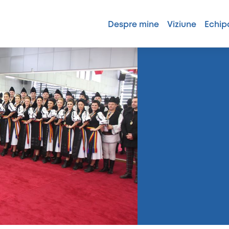
Despre mine
Viziune
Echip