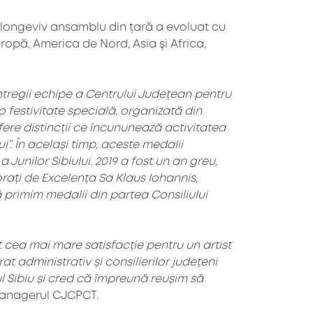
i longeviv ansamblu din țară a evoluat cu
opă, America de Nord, Asia şi Africa,
întregii echipe a Centrului Județean pentru
o festivitate specială, organizată din
 ofere distincții ce încununează activitatea
ui”. În același timp, aceste medalii
Junilor Sibiului. 2019 a fost un an greu,
rați de Excelența Sa Klaus Iohannis,
 primim medalii din partea Consiliului
t cea mai mare satisfacție pentru un artist
at administrativ și consilierilor județeni
ul Sibiu și cred că împreună reușim să
managerul CJCPCT.