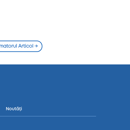
matorul Articol
→
Noutăți