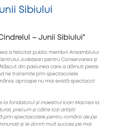
nii Sibiului
ndrelul – Junii Sibiului”
eia a felicitat public membrii Ansamblului
 Centrului Județean pentru Conservarea și
. Născut din pasiunea care a dăinuit peste
d ne transmite prin spectacolele
 România, aproape nu mai există spectacol
de la fondatorul și maestrul Ioan Macrea la
ral, precum și către toți artiștii
ră prin spectacolele pentru românii de pe
 minunați și le dorim mult succes pe mai