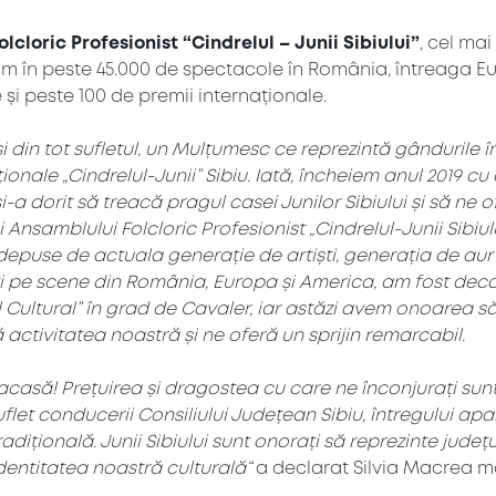
lcloric Profesionist “Cindrelul – Junii Sibiului”
, cel ma
 în peste 45.000 de spectacole în România, întreaga Eur
i peste 100 de premii internaționale.
 din tot sufletul, un Mulțumesc ce reprezintă gândurile 
nale „Cindrelul-Junii” Sibiu. Iată, încheiem anul 2019 cu 
și-a dorit să treacă pragul casei Junilor Sibiului și să ne
i Ansamblului Folcloric Profesionist „Cindrelul-Junii Sibiul
puse de actuala generație de artiști, generația de aur a 
ți pe scene din România, Europa și America, am fost deco
 Cultural” în grad de Cavaler, iar astăzi avem onoarea să
 activitatea noastră și ne oferă un sprijin remarcabil.
i acasă! Prețuirea și dragostea cu care ne înconjurați sun
uflet conducerii Consiliului Județean Sibiu, întregului apar
dițională. Junii Sibiului sunt onorați să reprezinte județ
ntitatea noastră culturală“
a declarat Silvia Macrea 