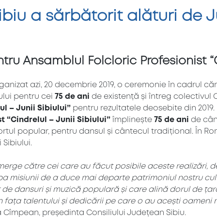
biu a sărbătorit alături de Ju
ru Ansamblul Folcloric Profesionist “Ci
ganizat azi, 20 decembrie 2019, o ceremonie în cadrul căr
iului pentru cei
75 de ani
de existență și întreg colectivul
ul – Junii Sibiului”
pentru rezultatele deosebite din 2019
 “Cindrelul – Junii Sibiului”
împlinește
75 de ani
de cân
portul popular, pentru dansul și cântecul tradițional. În
Sibiului.
erge către cei care au făcut posibile aceste realizări, 
jba misiunii de a duce mai departe patrimoniul nostru cultu
 de dansuri și muzică populară și care alină dorul de ța
n fața talentului și dedicării pe care o au acești oameni
 Cîmpean, președinta Consiliului Județean Sibiu.