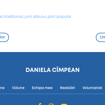
s tradițional
,
junii sibiului
,
port popular
ior
Ur
DANIELA CÎMPEAN
ine
Viziune
Echipa mea
Realizări
Voluntariat