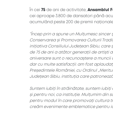
În cei
75
de ani de activitate,
Ansamblul Fo
cei aproape 3.800 de dansatori până acum
acumulând peste 200 de premii naționale ș
“Încep prin a spune un Mulțumesc sincer și
Conservarea și Promovarea Culturii Tradițio
inițiativa Consiliului Județean Sibiu, care 
de 75 de ani a atâtor generații de artiști a
aniversare sunt o
recunoaștere a muncii de
dar cu multe satisfacții: am fost aplauda
Președintele României, cu Ordinul „Meritul
Județean Sibiu, instituția care patronează
Suntem iubiți în străinătate, suntem iubiț
și pentru noi, ca instituție. Mulțumim din s
pentru modul în care promovați cultura tra
creăm evenimente emblematice pentru ide