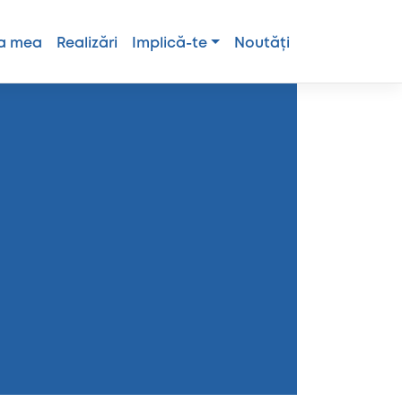
a mea
Realizări
Implică-te
Noutăți