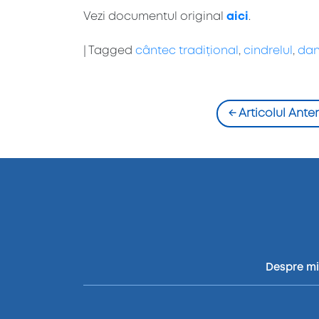
Vezi documentul original
aici
.
|
Tagged
cântec tradițional
,
cindrelul
,
dan
←
Articolul Anter
Despre m