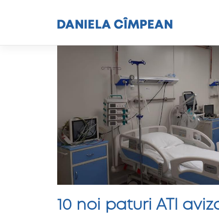
Skip
to
content
10 noi paturi ATI avi