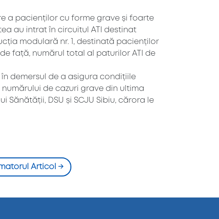
re a pacienților cu forme grave și foarte
a au intrat în circuitul ATI destinat
cția modulară nr. 1, destinată pacienților
de față, numărul total al paturilor ATI de
 în demersul de a asigura condițiile
i numărului de cazuri grave din ultima
i Sănătății, DSU și SCJU Sibiu, cărora le
matorul Articol
→