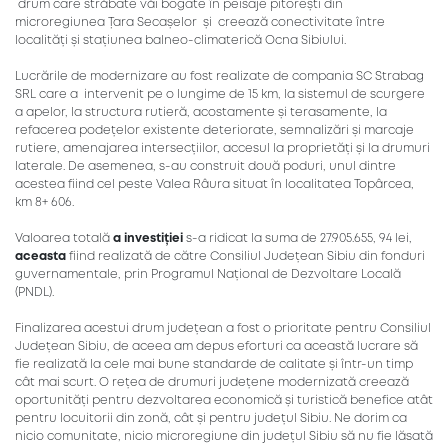
drum care străbate văi bogate în peisaje pitorești din
microregiunea Țara Secașelor și creează conectivitate între
localități și stațiunea balneo-climaterică Ocna Sibiului.
Lucrările de modernizare au fost realizate de compania SC Strabag
SRL care a intervenit pe o lungime de 15 km, la sistemul de scurgere
a apelor, la structura rutieră, acostamente și terasamente, la
refacerea podețelor existente deteriorate, semnalizări și marcaje
rutiere, amenajarea intersecțiilor, accesul la proprietăți și la drumuri
laterale. De asemenea, s-au construit două poduri, unul dintre
acestea fiind cel peste Valea Râura situat în localitatea Topârcea,
km 8+ 606.
Valoarea totală
a investiției
s-a ridicat la suma de 27.905.655, 94 lei,
aceasta
fiind realizată de către Consiliul Județean Sibiu din fonduri
guvernamentale, prin Programul Național de Dezvoltare Locală
(PNDL).
Finalizarea acestui drum județean a fost o prioritate pentru Consiliul
Județean Sibiu, de aceea am depus eforturi ca această lucrare să
fie realizată la cele mai bune standarde de calitate și într-un timp
cât mai scurt. O rețea de drumuri județene modernizată creează
oportunități pentru dezvoltarea economică și turistică benefice atât
pentru locuitorii din zonă, cât și pentru județul Sibiu. Ne dorim ca
nicio comunitate, nicio microregiune din județul Sibiu să nu fie lăsată