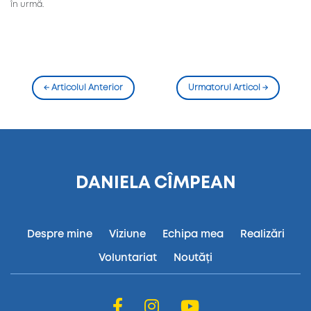
în urmă.
←
Articolul Anterior
Urmatorul Articol
→
DANIELA CÎMPEAN
Despre mine
Viziune
Echipa mea
Realizări
Voluntariat
Noutăți