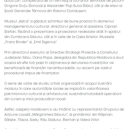
două țări, completată de un vernisaj al lucrărilor semnate de pictorii
Grigore Guțu (Soroca) și Alexander Pop Suca (Sibiu), cât și de elevi ai
Școlii Generale Târnova din Raionul Dondușeni.
Muzeul „Astra” a găzduit schimbul de bune practici în domeniul
managementului cultural, directorul general al acesteia, Ciprian
Ștefan, făcând o prezentare a proiectelor realezate atât în spațiul
din Dumbrava Sibiului, cât și în cele de la Casa Artelor, Muzeele
„Franz Binder” și „Emil Sigerius”.
Prin directorul executiv al Direcției Strategii Proiecte a Consiliului
Județean Sibiu, Oana Popa, delegația din Republica Moldova a avut
ocazia să afle toți pașii în obținerea și derularea investițiilor ce
beneficiază de finanțări nerambursabile, cu accent pe cadrul
procedural impus de finanțator.
O serie de vizite de studiu a fost organizată în scopul ilustrării
modului în care autoritățile locale se implică în valorificarea
patrimoniului cultural și arhitectural, susținând totodată operatorii
din turism și micii producători locali.
Astfel, oaspeții moldoveni s-au întâlnit cu reprezentanții Grupului de
Acțiune Locală „Mărginimea Sibiului”, ai primăriilor din Rășinari,
Săliște, Tilișca, Sadu, Râu Sadului, Biertan și Valea Viilor.