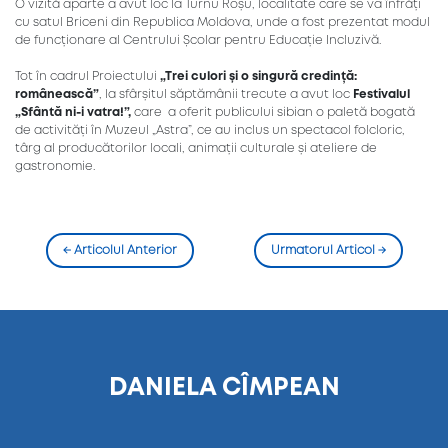
O vizită aparte a avut loc la Turnu Roșu, localitate care se va înfrăți
cu satul Briceni din Republica Moldova, unde a fost prezentat modul
de funcționare al Centrului Școlar pentru Educație Incluzivă.
Tot în cadrul Proiectului
„Trei culori și o singură credință:
românească”
, la sfârșitul săptămânii trecute a avut loc
Festivalul
„Sfântă ni-i vatra!”,
care a oferit publicului sibian o paletă bogată
de activități în Muzeul „Astra”, ce au inclus un spectacol folcloric,
târg al producătorilor locali, animații culturale și ateliere de
gastronomie.
←
Articolul Anterior
Urmatorul Articol
→
DANIELA CÎMPEAN