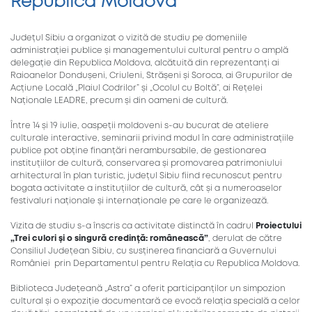
Republica Moldova
Județul Sibiu a organizat o vizită de studiu pe domeniile
administrației publice și managementului cultural pentru o amplă
delegație din Republica Moldova, alcătuită din reprezentanți ai
Raioanelor Dondușeni, Criuleni, Strășeni și Soroca, ai Grupurilor de
Acțiune Locală „Plaiul Codrilor” și „Ocolul cu Boltă”, ai Rețelei
Naționale LEADRE, precum și din oameni de cultură.
Între 14 și 19 iulie, oaspeții moldoveni s-au bucurat de ateliere
culturale interactive, seminarii privind modul în care administrațiile
publice pot obține finanțări nerambursabile, de gestionarea
instituțiilor de cultură, conservarea și promovarea patrimoniului
arhitectural în plan turistic, județul Sibiu fiind recunoscut pentru
bogata activitate a instituțiilor de cultură, cât și a numeroaselor
festivaluri naționale și internaționale pe care le organizează.
Vizita de studiu s-a înscris ca activitate distinctă în cadrul
Proiectului
„Trei culori și o singură credință: românească”
, derulat de către
Consiliul Județean Sibiu, cu susținerea financiară a Guvernului
României prin Departamentul pentru Relația cu Republica Moldova.
Biblioteca Județeană „Astra” a oferit participanților un simpozion
cultural și o expoziție documentară ce evocă relația specială a celor