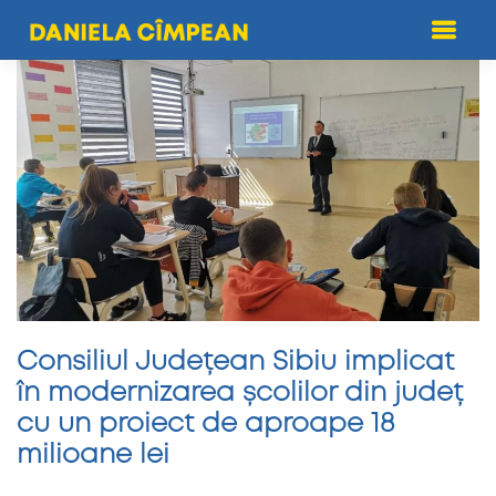
Skip
to
content
Consiliul Județean Sibiu implicat
în modernizarea școlilor din județ
cu un proiect de aproape 18
milioane lei