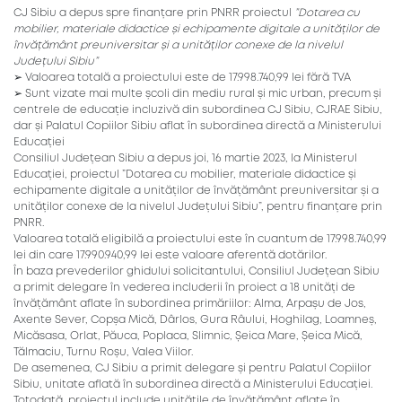
CJ Sibiu a depus spre finanțare prin PNRR proiectul
”Dotarea cu
mobilier, materiale didactice și echipamente digitale a unităților de
învățământ preuniversitar și a unităților conexe de la nivelul
Județului Sibiu”
➢ Valoarea totală a proiectului este de 17.998.740,99 lei fără TVA
➢ Sunt vizate mai multe școli din mediu rural și mic urban, precum și
centrele de educație incluzivă din subordinea CJ Sibiu, CJRAE Sibiu,
dar și Palatul Copiilor Sibiu aflat în subordinea directă a Ministerului
Educației
Consiliul Județean Sibiu a depus joi, 16 martie 2023, la Ministerul
Educației, proiectul ”Dotarea cu mobilier, materiale didactice și
echipamente digitale a unităților de învățământ preuniversitar și a
unităților conexe de la nivelul Județului Sibiu”, pentru finanțare prin
PNRR.
Valoarea totală eligibilă a proiectului este în cuantum de 17.998.740,99
lei din care 17.990.940,99 lei este valoare aferentă dotărilor.
În baza prevederilor ghidului solicitantului, Consiliul Județean Sibiu
a primit delegare în vederea includerii în proiect a 18 unități de
învățământ aflate în subordinea primăriilor: Alma, Arpașu de Jos,
Axente Sever, Copșa Mică, Dârlos, Gura Râului, Hoghilag, Loamneș,
Micăsasa, Orlat, Păuca, Poplaca, Slimnic, Șeica Mare, Șeica Mică,
Tălmaciu, Turnu Roșu, Valea Viilor.
De asemenea, CJ Sibiu a primit delegare și pentru Palatul Copiilor
Sibiu, unitate aflată în subordinea directă a Ministerului Educației.
Totodată, proiectul include unitățile de învățământ aflate în