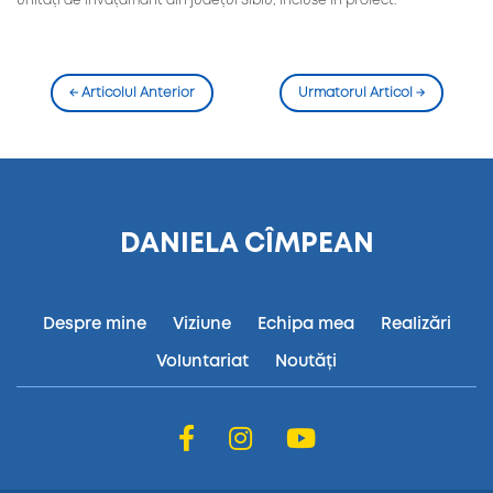
unități de învățământ din județul Sibiu, incluse în proiect.
←
Articolul Anterior
Urmatorul Articol
→
DANIELA CÎMPEAN
Despre mine
Viziune
Echipa mea
Realizări
Voluntariat
Noutăți