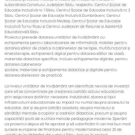
subordinea Consiliului Județean Sibiu, respectiv: Centrul Școlar de
Educație Incluzivă nr. 1 Sibiu, Centrul Școlar de Educație Incluzivă nr. 2
Sibiu, Centrul Școlar de Educație Incluzivă Dumbrăveni, Centrul
Școlar de Educație Incluzivă Mediaș, Centrul Școlar de Educație
Incluzivă Turnu Roșu și Centrul Județean de Resurse și Asistență
Educațională Sibiu.
Proiectul prevede dotarea unităților de învățământ cu:
echipamente pentru laboratoarele de informatică, mobilier pentru
dotarea sălilor de clasă și a cabinetelor de terapie, multifuncțional și
kinetoterapie, echipament digital pentru dotarea sălilor de clasă,
materiale didactice specifice, inclusiv echipamente digitale, pentru
dotarea cabinetelor
școlare, materiale și echipamente didactice și digitale pentru
dotarea atelierelor de practică.
La nivelul unităților de învățământ am identificat nevoia de investiții
care să se concentreze pe creșterea calității actului educațional,
prin asigurarea dotărilor necesare. Indubitabil, starea și tipul
infrastructurii educaționale au impact nu numai asupra accesului la
educație, dar și asupra calității acesteia, asupra moralului și
sănătății mentale a copiilor și cadrelor didactice, precum și asupra
capacității școlii de a utiliza metode pedagogice moderne. Sperăm
ca proiectul depus să fie aprobat și să valorificăm în cel mai bun mod
sursele europene de finanțare pentru modernizarea celor 25 de