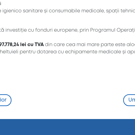
ă
igienico sanitare și consumabile medicale, spații tehni
tă investiție cu fonduri europene, prin Programul Operaț
97.778,24 lei cu TVA
din care cea mai mare parte este aloc
cheltuieli pentru dotarea cu echipamente medicale și ap
ior
Ur