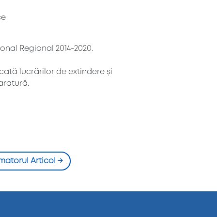
ce
ional Regional 2014-2020.
ată lucrărilor de extindere și
aratură.
matorul Articol
→