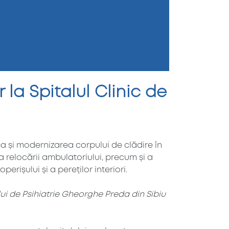
la Spitalul Clinic de
rea și modernizarea corpului de clădire în
a relocării ambulatoriului, precum și a
rișului și a pereților interiori.
lului de Psihiatrie Gheorghe Preda din Sibiu