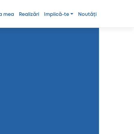
a mea
Realizări
Implică-te
Noutăți