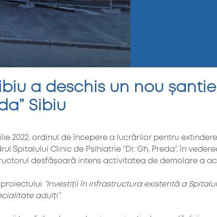
biu a deschis un nou șantier 
eda” Sibiu
rilie 2022, ordinul de începere a lucrărilor pentru extinde
Spitalului Clinic de Psihiatrie ”Dr. Gh. Preda”, în vedere
ructorul desfășoară intens activitatea de demolare a acope
 proiectului
”Investiții în infrastructura existentă a Spita
ialitate adulți”.