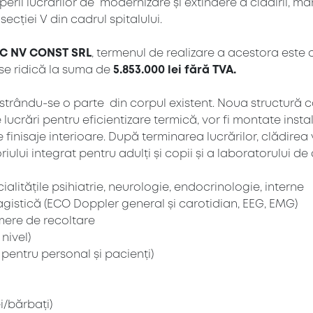
eperii lucrărilor de modernizare și extindere a clădirii, 
ecției V din cadrul spitalului.
C NV CONST SRL
, termenul de realizare a acestora este d
 se ridică la suma de
5.853.000 lei fără TVA.
strându-se o parte din corpul existent. Noua structură co
crări pentru eficientizare termică, vor fi montate instalaț
ate finisaje interioare. După terminarea lucrărilor, clădi
ui integrat pentru adulți și copii și a laboratorului de a
litățile psihiatrie, neurologie, endocrinologie, interne
agistică (ECO Doppler general și carotidian, EEG, EMG)
mere de recoltare
nivel)
l pentru personal și pacienți)
i/bărbați)