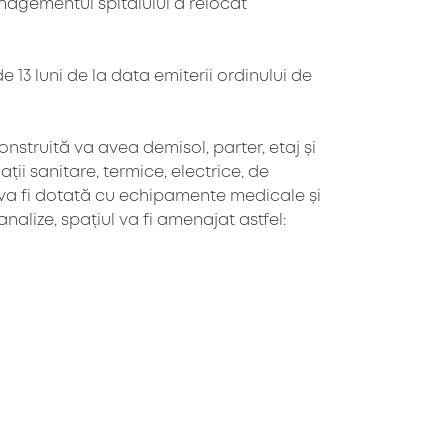
managementul spitalului a relocat
e 13 luni de la data emiterii ordinului de
nstruită va avea demisol, parter, etaj și
ii sanitare, termice, electrice, de
rea va fi dotată cu echipamente medicale și
nalize, spațiul va fi amenajat astfel: