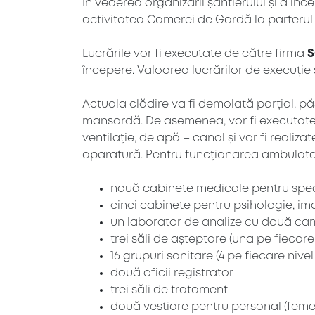
În vederea organizării șantierului și a înc
activitatea Camerei de Gardă la parterul s
Lucrările vor fi executate de către firma
S
începere. Valoarea lucrărilor de execuție
Actuala clădire va fi demolată parțial, pă
mansardă. De asemenea, vor fi executate lu
ventilație, de apă – canal și vor fi realiz
aparatură. Pentru funcționarea ambulatoriul
nouă cabinete medicale pentru specia
cinci cabinete pentru psihologie, im
un laborator de analize cu două ca
trei săli de așteptare (una pe fiecare 
16 grupuri sanitare (4 pe fiecare nive
două oficii registrator
trei săli de tratament
două vestiare pentru personal (feme