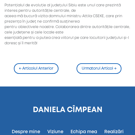
Potențialul de evoluție al județului Sibiu este unul care prezintă
interes pentru autoritățile centrale, de
aceea mă bucură vizita domnului ministru Attila CSEKE, care prin
prezența în județ ne confirmă susținerea
pentru obiectivele noastre. Colaborarea dintre autoritățile centrale,
cele județene și cele locale este
esențială pentru a putea crea viitorul pe care locuitorii județului și-l
doresc și îl merită!
←
Articolul Anterior
Urmatorul Articol
→
DANIELA CÎMPEAN
Despre mine
Viziune
Echipa mea
Realizări