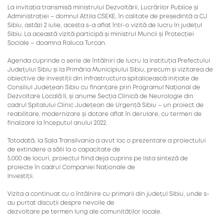
La invitația transmisă ministrului Dezvoltării, Lucrărilor Publice și
Administrației – domnul Attila CSEKE, în calitate de președintă a CJ
Sibiu, astăzi 2 iulie, acesta s-a aflat într-o vizită de lucru în județul
Sibiu. La această vizită participă și ministrul Muncii și Protecției
Sociale – doamna Raluca Turcan.
Agenda cuprinde o serie de întâlniri de lucru la Instituția Prefectului
Județului Sibiu și la Primăria Municipiului Sibiu, precum și vizitarea de
obiective de investiții din infrastructura spitalicească inițiate de
Consiliul Județean Sibiu cu finanțare prin Programul Național de
Dezvoltare Locală II, și anume Secția Clinică de Neurologie din
cadrul Spitalului Clinic Județean de Urgență Sibiu – un proiect de
reabilitare, modernizare și dotare aflat în derulare, cu termen de
finalizare la începutul anului 2022.
Totodată, la Sala Transilvania a avut loc o prezentare a proiectului
de extindere a sălii la o capacitate de
5.000 de locuri, proiectul fiind deja cuprins pe lista sinteză de
proiecte în cadrul Companiei Naționale de
Investiții.
Vizita a continuat cu o întâlnire cu primarii din județul Sibiu, unde s-
au purtat discuții despre nevoile de
dezvoltare pe termen lung ale comunităților locale.