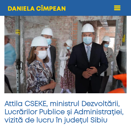
Skip
to
content
Attila CSEKE, ministrul Dezvoltării,
Lucrărilor Publice și Administrației,
vizită de lucru în județul Sibiu