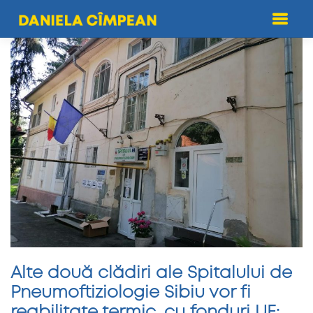
Skip
to
content
Alte două clădiri ale Spitalului de
Pneumoftiziologie Sibiu vor fi
reabilitate termic, cu fonduri UE: