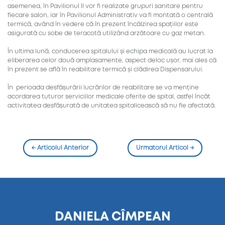
asemenea, în Pavilionul II vor fi realizate grupuri sanitare pentru
fiecare salon, iar în Pavilionul Administrativ va fi montată o centrală
termică, având în vedere că în prezent încălzirea spațiilor este
asigurată cu sobe de teracotă utilizând arzătoare cu gaz metan.
În ultima lună, conducerea spitalului și echipa medicală au lucrat la
eliberarea celor două amplasamente, aspect deloc ușor, mai ales că
în prezent se află în reabilitare termică și clădirea Dispensarului.
În perioada desfășurării lucrărilor de reabilitare se va menține
acordarea tuturor serviciilor medicale oferite de spital, astfel încât
activitatea desfășurată de unitatea spitalicească să nu fie afectată.
←
Articolul Anterior
Urmatorul Articol
→
DANIELA CÎMPEAN