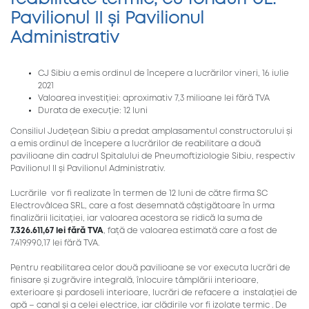
Pavilionul II și Pavilionul
Administrativ
CJ Sibiu a emis ordinul de începere a lucrărilor vineri, 16 iulie
2021
Valoarea investiției: aproximativ 7,3 milioane lei fără TVA
Durata de execuție: 12 luni
Consiliul Județean Sibiu a predat amplasamentul constructorului și
a emis ordinul de începere a lucrărilor de reabilitare a două
pavilioane din cadrul Spitalului de Pneumoftiziologie Sibiu, respectiv
Pavilionul II și Pavilionul Administrativ.
Lucrările vor fi realizate în termen de 12 luni de către firma SC
Electrovâlcea SRL, care a fost desemnată câștigătoare în urma
finalizării licitației, iar valoarea acestora se ridică la suma de
7.326.611,67 lei
fără TVA
, față de valoarea estimată care a fost de
7.419.990,17 lei fără TVA.
Pentru reabilitarea celor două pavilioane se vor executa lucrări de
finisare și zugrăvire integrală, înlocuire tâmplării interioare,
exterioare și pardoseli interioare, lucrări de refacere a instalației de
apă – canal și a celei electrice, iar clădirile vor fi izolate termic . De