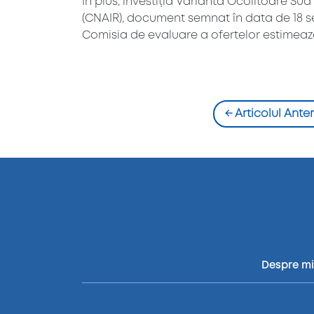
În plus, investiția Varianta Ocolitoare Su
(CNAIR), document semnat în data de 18 s
Comisia de evaluare a ofertelor estimează c
←
Articolul Anter
Despre m