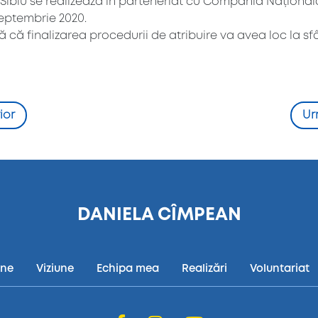
d Sibiu se realizează în parteneriat cu Compania Națională
eptembrie 2020.
ă finalizarea procedurii de atribuire va avea loc la sfârș
ior
Ur
DANIELA CÎMPEAN
ine
Viziune
Echipa mea
Realizări
Voluntariat