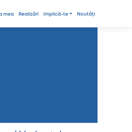
a mea
Realizări
Implică-te
Noutăți