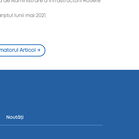
 de Administrare a Infrastructurii Rutiere
itul lunii mai 2021.
matorul Articol
→
Noutăți