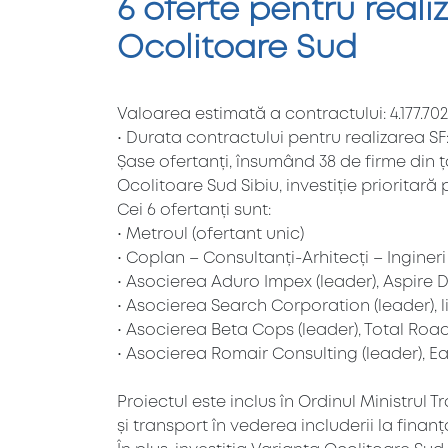
6 oferte pentru reali
Ocolitoare Sud
Valoarea estimată a contractului: 4.177.702 
• Durata contractului pentru realizarea SF:
Șase ofertanți, însumând 38 de firme din ța
Ocolitoare Sud Sibiu, investiție prioritară
Cei 6 ofertanți sunt:
• Metroul (ofertant unic)
• Coplan – Consultanți-Arhitecți – Ingineri
• Asocierea Aduro Impex (leader), Aspire 
• Asocierea Search Corporation (leader), l
• Asocierea Beta Cops (leader), Total Roa
• Asocierea Romair Consulting (leader), Ea
Proiectul este inclus în Ordinul Ministrul 
și transport în vederea includerii la fina