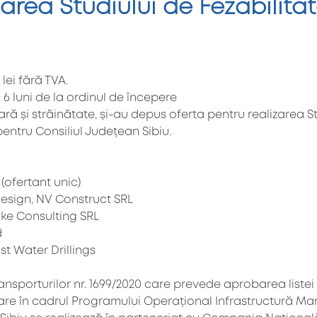
zarea Studiului de Fezabilitat
lei fără TVA.
 6 luni de la ordinul de începere
ră și străinătate, și-au depus oferta pentru realizarea St
 pentru Consiliul Județean Sibiu.
 (ofertant unic)
Design, NV Construct SRL
ike Consulting SRL
d
st Water Drillings
Transporturilor nr. 1699/2020 care prevede aprobarea liste
nțare în cadrul Programului Operațional Infrastructură Mar