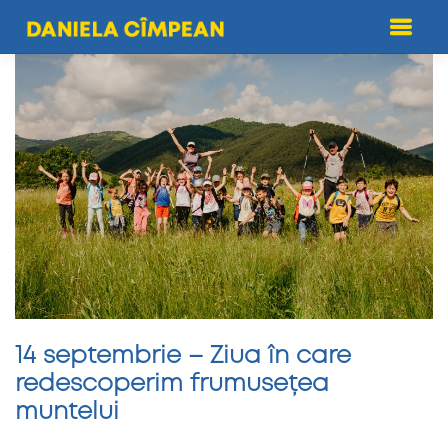
Skip
to
content
14 septembrie – Ziua în care
redescoperim frumusețea
muntelui