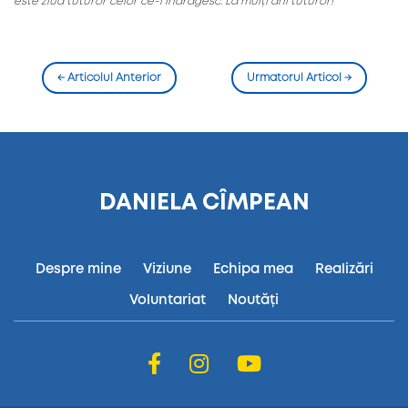
este ziua tuturor celor ce-l îndrăgesc. La mulți ani tuturor!
←
Articolul Anterior
Urmatorul Articol
→
DANIELA CÎMPEAN
Despre mine
Viziune
Echipa mea
Realizări
Voluntariat
Noutăți