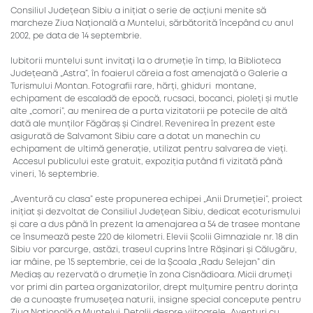
Consiliul Județean Sibiu a inițiat o serie de acțiuni menite să
marcheze Ziua Națională a Muntelui, sărbătorită începând cu anul
2002, pe data de 14 septembrie.
Iubitorii muntelui sunt invitați la o drumeție în timp, la Biblioteca
Județeană „Astra”, în foaierul căreia a fost amenajată o Galerie a
Turismului Montan. Fotografii rare, hărți, ghiduri montane,
echipament de escaladă de epocă, rucsaci, bocanci, pioleți și mutle
alte „comori”, au menirea de a purta vizitatorii pe potecile de altă
dată ale munților Făgăraș și Cindrel. Revenirea în prezent este
asigurată de Salvamont Sibiu care a dotat un manechin cu
echipament de ultimă generație, utilizat pentru salvarea de vieți.
Accesul publicului este gratuit, expoziția putând fi vizitată până
vineri, 16 septembrie.
„Aventură cu clasa” este propunerea echipei „Anii Drumeției”, proiect
inițiat și dezvoltat de Consiliul Județean Sibiu, dedicat ecoturismului
și care a dus până în prezent la amenajarea a 54 de trasee montane
ce însumează peste 220 de kilometri. Elevii Școlii Gimnaziale nr. 18 din
Sibiu vor parcurge, astăzi, traseul cuprins între Rășinari și Călugăru,
iar mâine, pe 15 septembrie, cei de la Școala „Radu Selejan” din
Mediaș au rezervată o drumeție în zona Cisnădioara. Micii drumeți
vor primi din partea organizatorilor, drept mulțumire pentru dorința
de a cunoaște frumusețea naturii, insigne special concepute pentru
Ziua Națională a Muntelui. Detalii despre viitoarele „Aventuri cu