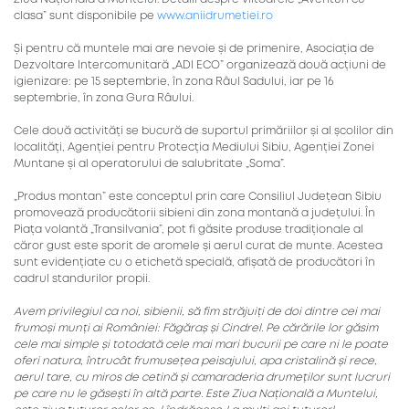
clasa” sunt disponibile pe
www.aniidrumetiei.ro
Și pentru că muntele mai are nevoie și de primenire, Asociația de
Dezvoltare Intercomunitară „ADI ECO” organizează două acțiuni de
igienizare: pe 15 septembrie, în zona Râul Sadului, iar pe 16
septembrie, în zona Gura Râului.
Cele două activități se bucură de suportul primăriilor și al școlilor din
localități, Agenției pentru Protecția Mediului Sibiu, Agenției Zonei
Muntane și al operatorului de salubritate „Soma”.
„Produs montan” este conceptul prin care Consiliul Județean Sibiu
promovează producătorii sibieni din zona montană a județului. În
Piața volantă „Transilvania”, pot fi găsite produse tradiționale al
căror gust este sporit de aromele și aerul curat de munte. Acestea
sunt evidențiate cu o etichetă specială, afișată de producători în
cadrul standurilor propii.
Avem privilegiul ca noi, sibienii, să fim străjuiți de doi dintre cei mai
frumoși munți ai României: Făgăraș și Cindrel. Pe cărările lor găsim
cele mai simple și totodată cele mai mari bucurii pe care ni le poate
oferi natura, întrucât frumusețea peisajului, apa cristalină și rece,
aerul tare, cu miros de cetină și camaraderia drumeților sunt lucruri
pe care nu le găsești în altă parte. Este Ziua Națională a Muntelui,