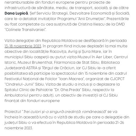
nerambursabile din fonduri europene pentru proiecte de
infrastructură de sănătate, mediu, de transport, socială, și de către
Dana Lupică
, Șef Serviciu Strategii, Dezvoltare Economică și Socială,
care le-a detaliat invitațiilor Programul ”Anii Drumeției”. Prezentările
au fost completate cu cea susținută de Cristina Iliescu de la OMD
”Colinele Transilvaniei”.
Vizita delegației din Republica Moldova se desfășoară în perioada
13-18 noiembrie 2023
, în program fiind incluse deplasări la mai multe
obiective din localitățile Racovița, Avrig și Șura Mare, iar în
municipiul Sibiu oaspeții au putut vizita Muzeul în Aer Liber, Centrul
Istoric, Muzeul Brukenthal, Filarmonica de Stat Sibiu, Biblioteca
Județeană ASTRA și Târgul de Crăciun, iar CJ Sibiu le-a oferit
posibilitatea să participe la spectacolul din 15 noiembrie din cadrul
Festivalul Național de Folclor ”Ioan Macrea”, organizat de CJCPCT
”Cindrelul-Junii” Sibiu. Vizita de studiu a inclus și o deplasare la
Spitalul Clinic de Psihiatrie ”Dr. Ghe.Preda” Sibiu, respectiv la
Ambulatoriul pentru adulți, un obiectiv de investiții al CJ Sibiu
finanțat din fonduri europene
Proiectul ”
Trei culori și-o singură credință: românească
” se va
încheia în această lună cu o vizită de studiu pe care o delegație din
județul Sibiu o va efectua în Republica Moldova în perioada 21-26
noiembrie 2023.