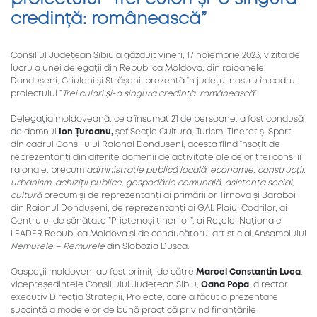
credință: românească”
Consiliul Județean Sibiu a găzduit vineri, 17 noiembrie 2023, vizita de
lucru a unei delegații din Republica Moldova, din raioanele
Dondușeni, Criuleni și Strășeni, prezentă în județul nostru în cadrul
proiectului ”
Trei culori și-o singură credință: românească
”.
Delegația moldoveană, ce a însumat 21 de persoane, a fost condusă
de domnul
Ion Țurcanu,
șef Secție Cultură, Turism, Tineret și Sport
din cadrul Consiliului Raional Dondușeni, acesta fiind însoțit de
reprezentanți din diferite domenii de activitate ale celor trei consilii
raionale, precum
administrație publică locală, economie, construcții,
urbanism, achiziții publice,
gospodărie comunală, asistență social,
cultură
precum și de reprezentanți ai primăriilor Tîrnova și Baraboi
din Raionul Dondușeni, de reprezentanți ai GAL Plaiul Codrilor, ai
Centrului de sănătate ”Prietenoși tinerilor”, ai Rețelei Naționale
LEADER Republica Moldova și de conducătorul artistic al Ansamblului
Nemurele – Remurele
din Slobozia Dușca.
Oaspeții moldoveni au fost primiți de către
Marcel Constantin Luca
,
vicepreședintele Consiliului Județean Sibiu,
Oana Popa
, director
executiv Direcția Strategii, Proiecte, care a făcut o prezentare
succintă a modelelor de bună practică privind finanțările