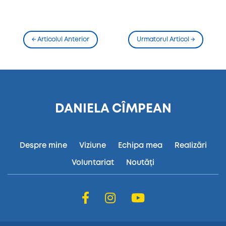
←
Articolul Anterior
Urmatorul Articol
→
DANIELA CÎMPEAN
Despre mine
Viziune
Echipa mea
Realizări
Voluntariat
Noutăți