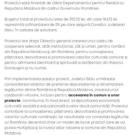
Proiectul este finanțat de către Departamentul pentru Relația cu
Republica Moldova din cadrul Guvernului României.
Bugetul total al proiectului este de 392.112 lei, din care 18.672 lei
reprezintă cofinanțarea de 5% pe care asigură Consiliul Județean
Sibiu, în calitate de solicitant.
Proiectul are drept Obiectiv general crearea unui cadru de
cooperare adecvat, atât instituțional, cât și uman, pentru românii
din Republica Moldova şi din România, pentru cunoașterea,
păstrarea, dezvoltarea și promovarea valorilor culturale comune și
pentru afirmarea identitară și spirituală a cetățenilor din Raionul
Donduşeni și nu numai.
Prin implementarea acestui proiect, Județul Sibiu urmărește
consolidarea relațiilor de prietenie deja existente și dinamizarea
legăturilor dintre România și Republica Moldova, crearea unor
colaborări viitoare, inclusiv pentru
accesarea în comun a unor
proiecte
, contribuind, în mod direct, la dezvoltarea economică,
culturală, socială și educațională a celor două comunități. Proiectul
contribuie la cunoașterea, păstrarea, dezvoltarea și promovarea
valorilor culturale românești, iar rezultatele vor consolida legăturile
cu România, devenind chiar un model de bune practici care se va
putea multiplica şi la nivelul altor raioane și comune din Republica
Moldova.