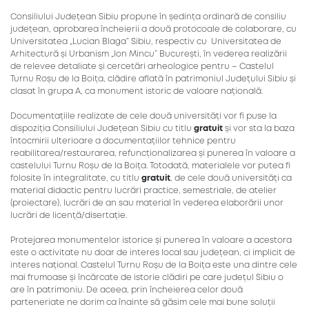
Consiliului Județean Sibiu propune în ședința ordinară de consiliu
județean, aprobarea încheierii a două protocoale de colaborare, cu
Universitatea „Lucian Blaga” Sibiu, respectiv cu Universitatea de
Arhitectură și Urbanism „Ion Mincu” București, în vederea realizării
de relevee detaliate și cercetări arheologice pentru – Castelul
Turnu Roșu de la Boița, clădire aflată în patrimoniul Județului Sibiu și
clasat în grupa A, ca monument istoric de valoare națională.
Documentațiile realizate de cele două universități vor fi puse la
dispoziția Consiliului Județean Sibiu cu titlu
gratuit
și vor sta la baza
întocmirii ulterioare a documentațiilor tehnice pentru
reabilitarea/restaurarea, refuncționalizarea și punerea în valoare a
castelului Turnu Roșu de la Boița. Totodată, materialele vor putea fi
folosite în integralitate, cu titlu
gratuit
, de cele două universități ca
material didactic pentru lucrări practice, semestriale, de atelier
(proiectare), lucrări de an sau material în vederea elaborării unor
lucrări de licență/disertație.
Protejarea monumentelor istorice și punerea în valoare a acestora
este o activitate nu doar de interes local sau județean, ci implicit de
interes național. Castelul Turnu Roșu de la Boița este una dintre cele
mai frumoase și încărcate de istorie clădiri pe care județul Sibiu o
are în patrimoniu. De aceea, prin încheierea celor două
parteneriate ne dorim ca înainte să găsim cele mai bune soluții