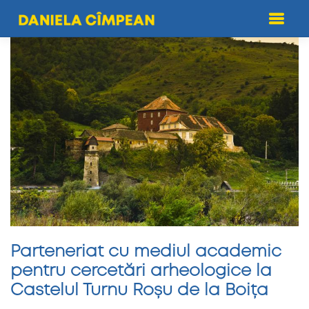
Skip
to
content
Parteneriat cu mediul academic
pentru cercetări arheologice la
Castelul Turnu Roșu de la Boița