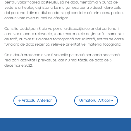
pentru valorificarea castelului, să ne documentăm din punct de
vedere arheologic și istoric. Le mulțumesc pentru deschidere celor
doi parteneri din mediul academic, și consider că prin acest proiect
comun vom avea numai de câștigat.
Consiliul Județean Sibiu va pune la dispoziția celor doi parteneri
care vor elabora releveele, toate materialele deținute în momentul
de față, cum ar fi: ridicarea topografică actualizată, extras de carte
funciară de dată recentă, relevee orientative, material fotografic.
Cele două protocoale vor fi valabile pe toată perioada necesară
realizării activității prevăzute, dar nu mai târziu de data de 31
decembrie 2022.
←
Articolul Anterior
Urmatorul Articol
→