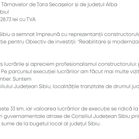
 Târnavelor de Țara Secașelor și de județul Alba
biu!
28,73 lei cu TVA
an Sibiu a semnat împreună cu reprezentanții constructor
ție pentru Obiectiv de investiții: ”Reabilitare și modern
lucrările și apreciem profesionalismul constructorului: 
. Pe parcursul execuției lucrărilor am făcut mai multe vizi
ntier. Suntem
iliului Județean Sibiu, localitățile tranzitate de drumul j
33 km, iar valoarea lucrărilor de execuție se ridică la 10
nduri guvernamentale atrase de Consiliul Județean Sibiu p
u sume de la bugetul local al județul Sibiu.