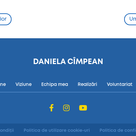
ior
Ur
DANIELA CÎMPEAN
ine
Viziune
Echipa mea
Realizări
Voluntariat
ondiții
Politica de utilizare cookie-uri
Politica de conf