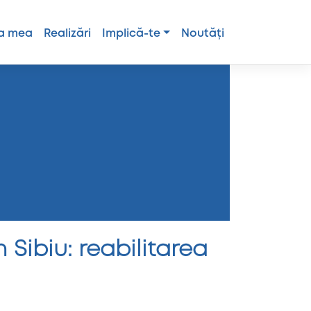
a mea
Realizări
Implică-te
Noutăți
 Sibiu: reabilitarea