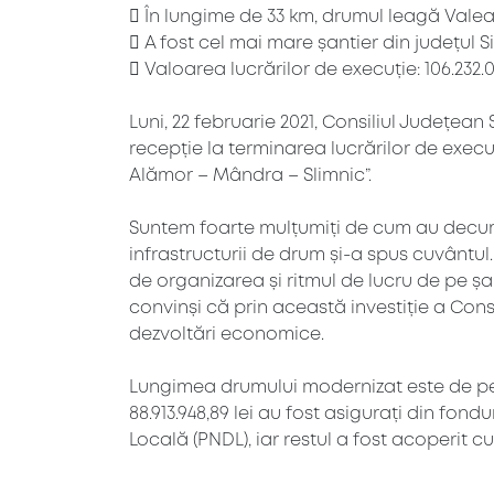
 În lungime de 33 km, drumul leagă Valea
 A fost cel mai mare șantier din județul Si
 Valoarea lucrărilor de execuție: 106.232.0
Luni, 22 februarie 2021, Consiliul Județe
recepție la terminarea lucrărilor de execu
Alămor – Mândra – Slimnic”.
Suntem foarte mulțumiți de cum au decurs 
infrastructurii de drum și-a spus cuvântul
de organizarea și ritmul de lucru de pe șa
convinși că prin această investiție a Cons
dezvoltări economice.
Lungimea drumului modernizat este de peste 
88.913.948,89 lei au fost asigurați din fo
Locală (PNDL), iar restul a fost acoperit c