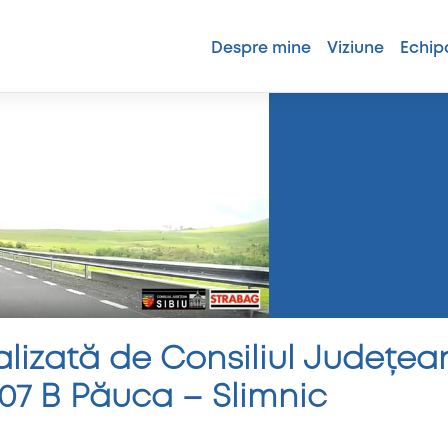
Despre mine
Viziune
Echip
alizată de Consiliul Județean
07 B Păuca – Slimnic