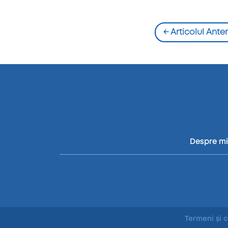
←
Articolul Anter
Despre m
Termeni și c