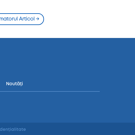
matorul Articol
→
Noutăți
idențialitate