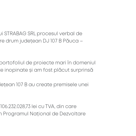
ului STRABAG SRL procesul verbal de
izare drum județean DJ 107 B Păuca –
portofoliul de proiecte mari în domeniul
te inopinate și am fost plăcut surprinsă
udețean 107 B au create premisele unei
6.232.028,73 lei cu TVA, din care
rin Programul Național de Dezvoltare