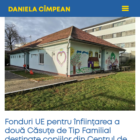
Skip
to
content
Fonduri UE pentru înființarea a
două Căsuțe de Tip Familial
destinate copiilor din Centrul de