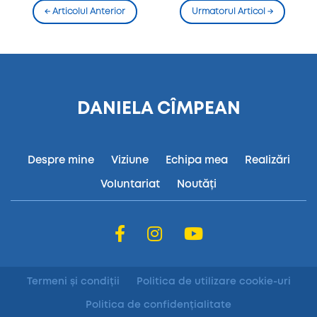
←
Articolul Anterior
Urmatorul Articol
→
DANIELA CÎMPEAN
Despre mine
Viziune
Echipa mea
Realizări
Voluntariat
Noutăți
Termeni și condiții
Politica de utilizare cookie-uri
Politica de confidențialitate