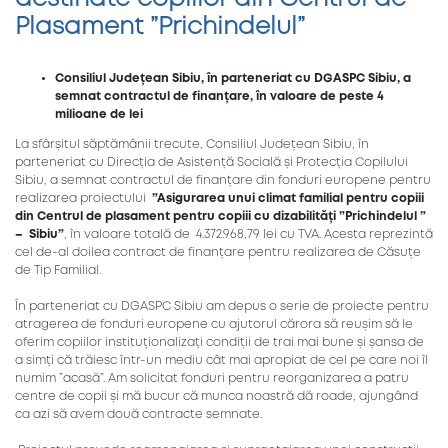
Plasament ”Prichindelul”
Consiliul Județean Sibiu, în parteneriat cu DGASPC Sibiu, a
semnat contractul de finanțare, în valoare de peste 4
milioane de lei
La sfârșitul săptămânii trecute, Consiliul Județean Sibiu, în
parteneriat cu Direcția de Asistență Socială și Protecția Copilului
Sibiu, a semnat contractul de finanțare din fonduri europene pentru
realizarea proiectului
”Asigurarea unui climat familial pentru copiii
din Centrul de plasament pentru copiii cu dizabilități ”Prichindelul ”
– Sibiu”
, în valoare totală de 4.372.968,79 lei cu TVA. Acesta reprezintă
cel de-al doilea contract de finanțare pentru realizarea de Căsuțe
de Tip Familial.
În parteneriat cu DGASPC Sibiu am depus o serie de proiecte pentru
atragerea de fonduri europene cu ajutorul cărora să reușim să le
oferim copiilor instituționalizați condiții de trai mai bune și șansa de
a simți că trăiesc într-un mediu cât mai apropiat de cel pe care noi îl
numim ”acasă”. Am solicitat fonduri pentru reorganizarea a patru
centre de copii și mă bucur că munca noastră dă roade, ajungând
ca azi să avem două contracte semnate.