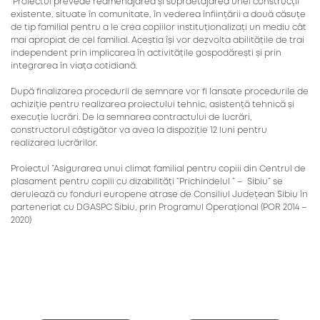
Proiectul prevede reamenajarea și supraetajarea unei construcții
existente, situate în comunitate, în vederea înființării a două căsuțe
de tip familial pentru a le crea copiilor instituționalizați un mediu cât
mai apropiat de cel familial. Aceștia își vor dezvolta abilitățile de trai
independent prin implicarea în activitățile gospodărești și prin
integrarea în viața cotidiană.
După finalizarea procedurii de semnare vor fi lansate procedurile de
achiziție pentru realizarea proiectului tehnic, asistență tehnică și
execuție lucrări. De la semnarea contractului de lucrări,
constructorul câștigător va avea la dispoziție 12 luni pentru
realizarea lucrărilor.
Proiectul ”Asigurarea unui climat familial pentru copiii din Centrul de
plasament pentru copiii cu dizabilități ”Prichindelul ” – Sibiu” se
derulează cu fonduri europene atrase de Consiliul Județean Sibiu în
parteneriat cu DGASPC Sibiu, prin Programul Operațional (POR 2014 –
2020)