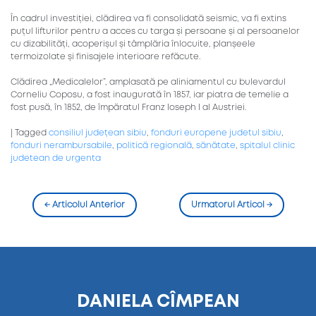
În cadrul investiției, clădirea va fi consolidată seismic, va fi extins
puțul lifturilor pentru a acces cu targa și persoane și al persoanelor
cu dizabilități, acoperișul și tâmplăria înlocuite, planșeele
termoizolate și finisajele interioare refăcute.
Clădirea „Medicalelor”, amplasată pe aliniamentul cu bulevardul
Corneliu Coposu, a fost inaugurată în 1857, iar piatra de temelie a
fost pusă, în 1852, de împăratul Franz Ioseph I al Austriei.
|
Tagged
consiliul județean sibiu
,
fonduri europene judetul sibiu
,
fonduri nerambursabile
,
politică regională
,
sănătate
,
spitalul clinic
judetean de urgenta
←
Articolul Anterior
Urmatorul Articol
→
DANIELA CÎMPEAN