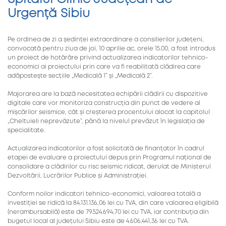
Urgență Sibiu
Pe ordinea de zi a ședinței extraordinare a consilierilor județeni,
convocată pentru ziua de joi, 10 aprilie ac, orele 15.00, a fost introdus
un proiect de hotărâre privind actualizarea indicatorilor tehnico-
economici ai proiectului prin care va fi reabilitată clădirea care
adăpostește secțiile „Medicală 1” și „Medicală 2”.
Majorarea are la bază necesitatea echipării clădirii cu dispozitive
digitale care vor monitoriza construcția din punct de vedere al
mișcărilor seismice, cât și creșterea procentului alocat la capitolul
„Cheltuieli neprevăzute”, până la nivelul prevăzut în legislația de
specialitate.
Actualizarea indicatorilor a fost solicitată de finanțator în cadrul
etapei de evaluare a proiectului depus prin Programul național de
consolidare a clădirilor cu risc seismic ridicat, derulat de Ministerul
Dezvoltării, Lucrărilor Publice și Administrației.
Conform noilor indicatori tehnico-economici, valoarea totală a
investiției se ridică la 84.131.136,06 lei cu TVA, din care valoarea eligibilă
(nerambursabilă) este de 79.524.694,70 lei cu TVA, iar contribuția din
bugetul local al județului Sibiu este de 4.606.441,36 lei cu TVA.