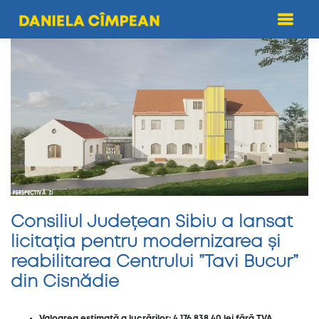
Skip
to
content
Consiliul Județean Sibiu a lansat
licitația pentru modernizarea și
reabilitarea Centrului ”Tavi Bucur”
din Cisnădie
Valoarea estimată a lucrărilor: 4.176.838,40 lei fără TVA