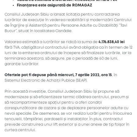
Finanțarea este asigurată de ROMAGAZ
Consiliul Județean Sibiu a lansat licitația pentru contractarea
lucrărilor de execuție în vederea reabilitării și modernizării Centrului
de Îngrijire și Asistență pentru Persoane Adulte cu Dizabilități ”Tavi
Bucur”, situat în localitatea Cisnădie.
Valoarea estimată a lucrărilor se ridică la suma de
4.176.838,40 lei
fără TVA, câștigătorul contractului având obligația ca în termen de 12
luni de la emiterea ordinului de începere să finalizeze lucrările, iar la
terminarea acestora, să asigure, pe o perioadă de 60 de luni,
garanție lucrărilor.
Ofertele pot fi depuse
până miercuri, 7 aprilie 2022, ora 15
, în
Sistemul Electronic de Achiziții Publice (SEAP).
Prin această investiție, Consiliul Județean Sibiu își propune să
modernizeze și să eficientizeze termic clădirea centrului, precum și
să recompartimenteze spațiul pentru a oferi condiții
corespunzătoare de cazare și de deplasare persoanelor adulte cu
nevoi speciale. De asemenea, se vor realiza lucrări pentru înlocuirea
tencuielii, tâmplăriei, pardoselii și instalațiilor. În plus, contractul
prevede construirea unui lift exterior și a unei anexe de tip foișor în
curtea centrului.