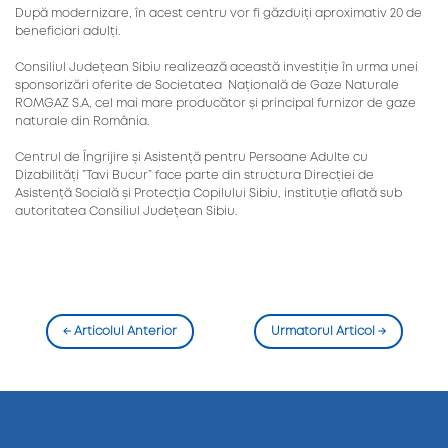
După modernizare, în acest centru vor fi găzduiți aproximativ 20 de
beneficiari adulți.
Consiliul Județean Sibiu realizează această investiție în urma unei
sponsorizări oferite de Societatea Națională de Gaze Naturale
ROMGAZ S.A, cel mai mare producător și principal furnizor de gaze
naturale din România.
Centrul de Îngrijire și Asistență pentru Persoane Adulte cu
Dizabilități ”Tavi Bucur” face parte din structura Direcției de
Asistență Socială și Protecția Copilului Sibiu, instituție aflată sub
autoritatea Consiliul Județean Sibiu.
←
Articolul Anterior
Urmatorul Articol
→