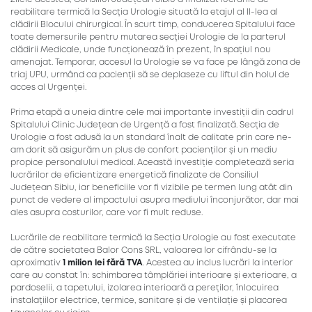
reabilitare termică la Secția Urologie situată la etajul al II-lea al
clădirii Blocului chirurgical. În scurt timp, conducerea Spitalului face
toate demersurile pentru mutarea secției Urologie de la parterul
clădirii Medicale, unde funcționează în prezent, în spațiul nou
amenajat. Temporar, accesul la Urologie se va face pe lângă zona de
triaj UPU, urmând ca pacienții să se deplaseze cu liftul din holul de
acces al Urgenței.
Prima etapă a uneia dintre cele mai importante investiții din cadrul
Spitalului Clinic Județean de Urgență a fost finalizată. Secția de
Urologie a fost adusă la un standard înalt de calitate prin care ne-
am dorit să asigurăm un plus de confort pacienților și un mediu
propice personalului medical. Această investiție completează seria
lucrărilor de eficientizare energetică finalizate de Consiliul
Județean Sibiu, iar beneficiile vor fi vizibile pe termen lung atât din
punct de vedere al impactului asupra mediului înconjurător, dar mai
ales asupra costurilor, care vor fi mult reduse.
Lucrările de reabilitare termică la Secția Urologie au fost executate
de către societatea Balor Cons SRL, valoarea lor cifrându-se la
aproximativ
1 milion lei fără TVA
. Acestea au inclus lucrări la interior
care au constat în: schimbarea tâmplăriei interioare și exterioare, a
pardoselii, a tapetului, izolarea interioară a pereților, înlocuirea
instalațiilor electrice, termice, sanitare și de ventilație și placarea