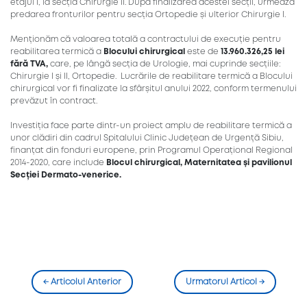
etajul I, la secția Chirurgie II. După finalizarea acestei secții, urmează
predarea fronturilor pentru secția Ortopedie și ulterior Chirurgie I.
Menționăm că valoarea totală a contractului de execuție pentru
reabilitarea termică a
Blocului chirurgical
este de
13.960.326,25 lei
fără TVA,
care, pe lângă secția de Urologie, mai cuprinde secțiile:
Chirurgie I și II, Ortopedie. Lucrările de reabilitare termică a Blocului
chirurgical vor fi finalizate la sfârșitul anului 2022, conform termenului
prevăzut în contract.
Investiția face parte dintr-un proiect amplu de reabilitare termică a
unor clădiri din cadrul Spitalului Clinic Județean de Urgență Sibiu,
finanțat din fonduri europene, prin Programul Operațional Regional
2014-2020, care include
Blocul chirurgical, Maternitatea și pavilionul
Secției Dermato-venerice.
←
Articolul Anterior
Urmatorul Articol
→