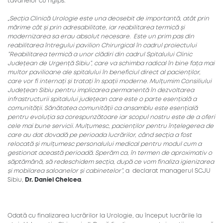
tavanelor cu rigips.
„Secția Clinică Urologie este una deosebit de importantă, atât prin
mărime cât și prin adresabilitate, iar reabilitarea termică și
modernizarea sa erau absolut necesare. Este un prim pas din
reabilitarea întregului pavilion Chirurgical în cadrul proiectului
”Reabilitarea termică a unor clădiri din cadrul Spitalului Clinic
Județean de Urgență Sibiu”, care va schimba radical în bine fața mai
multor pavilioane ale spitalului în beneficiul direct al pacienților,
care vor fi internați și tratați în spații moderne. Mulțumim Consiliului
Județean Sibiu pentru implicarea permanentă în dezvoltarea
infrastructurii spitalului județean care este o parte esențială a
comunității. Sănătatea comunității ca ansamblu este esențială
pentru evoluția sa corespunzătoare iar scopul nostru este de a oferi
cele mai bune servicii. Mulțumesc, pacienților pentru înțelegerea de
care au dat dovadă pe perioada lucrărilor, când secția a fost
relocată și mulțumesc personalului medical pentru modul cum a
gestionat această perioadă. Sperăm ca, în termen de aproximativ o
săptămână, să redeschidem secția, după ce vom finaliza igienizarea
și mobilarea saloanelor și cabinetelor”,
a declarat managerul SCJU
Sibiu,
Dr. Daniel Chelcea
.
Odată cu finalizarea lucrărilor la Urologie, au început lucrările la