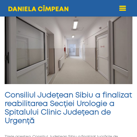
Skip
to
content
Consiliul Județean Sibiu a finalizat
reabilitarea Secției Urologie a
Spitalului Clinic Județean de
Urgență
Zilele acestea, Consiliul Județean Sibiu a finalizat lucrările de