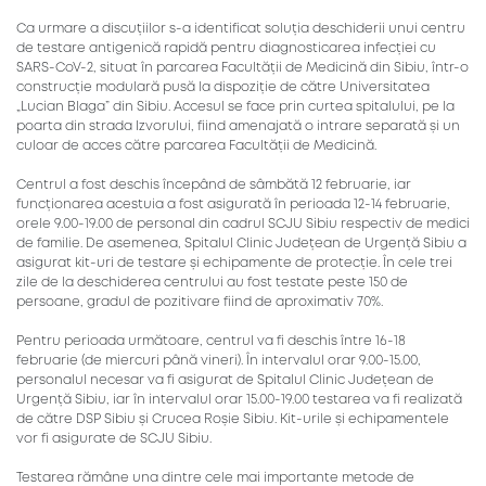
Ca urmare a discuțiilor s-a identificat soluția deschiderii unui centru
de testare antigenică rapidă pentru diagnosticarea infecției cu
SARS-CoV-2, situat în parcarea Facultății de Medicină din Sibiu, într-o
construcție modulară pusă la dispoziție de către Universitatea
„Lucian Blaga” din Sibiu. Accesul se face prin curtea spitalului, pe la
poarta din strada Izvorului, fiind amenajată o intrare separată și un
culoar de acces către parcarea Facultății de Medicină.
Centrul a fost deschis începând de sâmbătă 12 februarie, iar
funcționarea acestuia a fost asigurată în perioada 12-14 februarie,
orele 9.00-19.00 de personal din cadrul SCJU Sibiu respectiv de medici
de familie. De asemenea, Spitalul Clinic Județean de Urgență Sibiu a
asigurat kit-uri de testare și echipamente de protecție. În cele trei
zile de la deschiderea centrului au fost testate peste 150 de
persoane, gradul de pozitivare fiind de aproximativ 70%.
Pentru perioada următoare, centrul va fi deschis între 16-18
februarie (de miercuri până vineri). În intervalul orar 9.00-15.00,
personalul necesar va fi asigurat de Spitalul Clinic Județean de
Urgență Sibiu, iar în intervalul orar 15.00-19.00 testarea va fi realizată
de către DSP Sibiu și Crucea Roșie Sibiu. Kit-urile și echipamentele
vor fi asigurate de SCJU Sibiu.
Testarea rămâne una dintre cele mai importante metode de