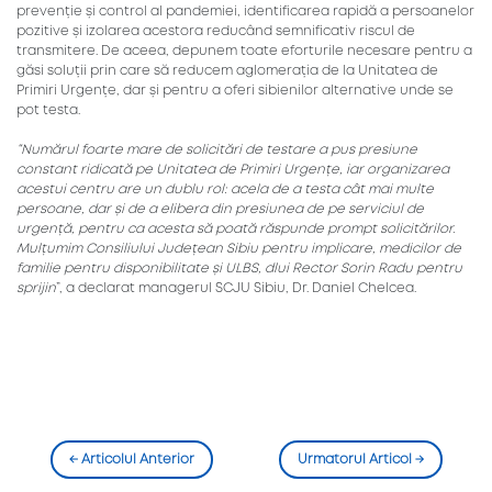
prevenție și control al pandemiei, identificarea rapidă a persoanelor
pozitive și izolarea acestora reducând semnificativ riscul de
transmitere. De aceea, depunem toate eforturile necesare pentru a
găsi soluții prin care să reducem aglomerația de la Unitatea de
Primiri Urgențe, dar și pentru a oferi sibienilor alternative unde se
pot testa.
“
Numărul foarte mare de solicitări de testare a pus presiune
constant ridicată pe Unitatea de Primiri Urgențe, iar organizarea
acestui centru are un dublu rol: acela de a testa cât mai multe
persoane, dar și de a elibera din presiunea de pe serviciul de
urgență, pentru ca acesta să poată răspunde prompt solicitărilor.
Mulțumim Consiliului Județean Sibiu pentru implicare, medicilor de
familie pentru disponibilitate și ULBS, dlui Rector Sorin Radu pentru
sprijin
”, a declarat managerul SCJU Sibiu, Dr. Daniel Chelcea.
←
Articolul Anterior
Urmatorul Articol
→